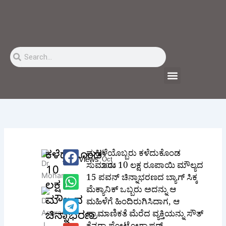
Skip
to
content
Search
Search
Menu
ಮಹಿಳೆಯೊಬ್ಬರು ಕಳೆದುಕೊಂಡ
5
ಕಳೆದುಕೊಂಡ
115K
Views
Oct
ಸುಮಾರು 10 ಲಕ್ಷ ರೂಪಾಯಿ ಮೌಲ್ಯದ
2024
10
15 ಪವನ್ ಚಿನ್ನಾಭರಣದ ಬ್ಯಾಗ್ ಸಿಕ್ಕ
ಲಕ್ಷ
ಮೆಕ್ಯಾನಿಕ್ ಒಬ್ಬರು ಅದನ್ನು ಆ
ಮೌಲ್ಯದ
ಮಹಿಳೆಗೆ ಹಿಂದಿರುಗಿಸಿದಾಗ, ಆ
ಪ್ರಾಮಾಣಿಕತೆ ಮೆರೆದ ವ್ಯಕ್ತಿಯನ್ನು ಸೌತ್
ಚಿನ್ನಾಭರಣ