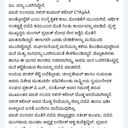
ರೂ. ವನ್ನು ಒದಗಿಸಿದ್ದೇನೆ.
ಮಾಜಿ ಸಂಸದರು ನಳಿನ್ ಕುಮಾರ್ ಕಟೀಲ್ CªÀgÀÄ
ಆಂಡ್ರೋಲೈಟ್ ಎಂಬ ಸಂಸ್ಥೆ ಕೃತಕ ಕಾಲು ಜೋಡಣೆಗೆ ಮುಂದಾಗಿದೆ. ಆರ್ಥಿಕ
ಸಂಕಷ್ಟಕ್ಕೆ ಬಿಜೆಪಿ ಕುಟುಂಬದ ಜೊತೆ ನಿಂತು ಕಾರ್ಯವನ್ನು ಮಾಡಿದೆ. ಟ್ರಸ್ಟ್
ಮುಖ್ಯಸ್ಥರು ಮಂಗಲ್ ಪ್ರಭಾತ್ ಲೋಧ ನೇರ ಅಶ್ವಿನಿ ಜೊತೆಗೆ
ಮಾತನಾಡಿದ್ದಾರೆ. ಈಗಾಗಲೇ ಎರಡು ಬೇಡಿಕೆಗಳನ್ನು ಮನೆಮಂದಿ
ಮುಂದಿಟ್ಟಿದ್ದಾರೆ. ದುರ್ಘಟನೆಯಲ್ಲಿ ಮನೆಯನ್ನು ಕಳೆದು ಕೊಂಡಿರುವುದ್ದರಿಂದ
ಮನೆ ಮತ್ತು ಜಾಗವನ್ನು ಒದಗಿಸುವಂತೆ ಕೇಳಿಕೊಂಡಿದ್ದಾರೆ. ಜಿಲ್ಲಾಕಾರಿಗಳು
ಹಾಗೂ ಈ ಭಾಗದ ಶಾಸಕರು ಸಚಿವರಾಗಿದ್ದು, ಅವರು ಜಾಗ ಒದಗಿಸಿಕೊಟ್ಟಲ್ಲಿ
ಮನೆ ಕಟ್ಟಿಕೊಡುವ ಕೆಲಸವನ್ನು ಬಿಜೆಪಿ ಮಾಡಲಿದೆ.
ಉದಯ ಶಂಕರ್ ಶೆಟ್ಟಿ ಬಲೆತ್ತೋಡು, ಚಂದ್ರಶೇಖರ್ ಹಾಗೂ ಸುಮಲತಾ
ಅವರು ವಿಶೇಷ ಮುತುವರ್ಜಿ ವಹಿಸಿಕೊಂಡು ರಾಷ್ಟ್ರೀಯ ಸ್ವಯಂಸೇವಕ
ಸಂಘದ ಪ್ರಕಾಶ್ ಪಿ.ಎಸ್., ಸಂತೋಷ್ ಅವರ ಗಮನಕ್ಕೆ ತರುವ
ಮುಖಾಂತರ ಮಾಜಿ ಸಂಸದ ನಳಿನ್ ಕಟೀಲ್ ದೊಡ್ಡ ಆಸರೆಯಾಗಿದ್ದಾರೆ.
ನಳಿನ್ ಕಟೀಲ್ ಅವರ ದೊಡ್ಡ ಸೇವೆಯನ್ನು ಜಿಲ್ಲಾ ಬಿಜೆಪಿ ಹಾಗೂ ಇಡೀ
ಉಳ್ಳಾಲದ ಜನತೆ ಎಂದಿಗೂ ಮರೆಯುವುದಿಲ್ಲ.
ಮಾಜಿ ಸಂಸದರ ಜೊತೆಗೆ ಬಿಜೆಪಿ ಜಿಲ್ಲಾಧ್ಯಕ್ಷರು ಸತೀಶ್ ಕುಂಪಲ, ಬಿಜೆಪಿ
ಮಂಗಳೂರು ಮಂಡಲ ಅಧ್ಯಕ್ಷ ಜಗದೀಶ್ ಆಳ್ವ ಕುವೆತ್ತಬೈಲ್, ಪ್ರಧಾನ