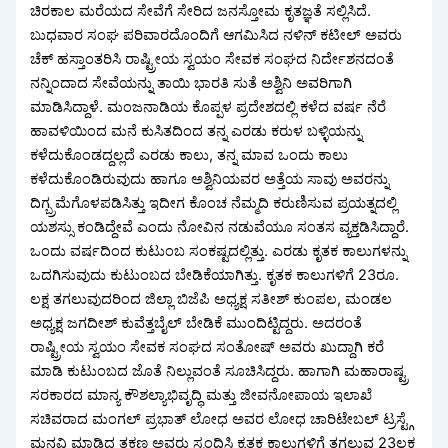
ಚಿರಕಾಲ ಮರೆಯದ ಸೇವೆಗೆ ಸೇರಿದ ಜನಸ್ತೋಮ ಕೃತಜ್ಞತೆ ಸಲ್ಲಿಸಿದೆ.
ಬುಧವಾರ ಸಂಘ ಪರಿವಾರದೊಂದಿಗೆ ಆಗಮಿಸಿದ ನಳಿನ್ ಕಟೀಲ್ ಅವರು
ಚೆಕ್ ಹಸ್ತಾಂತರಿಸಿ ರಾಷ್ಟ್ರೀಯ ಸ್ವಯಂ ಸೇವಕ ಸಂಘದ ನಿರ್ದೇಶನದಂತೆ
ನನ್ನಿಂದಾದ ಸೇವೆಯನ್ನು ತಾಯಿ ಭಾರತಿ ಸುತೆ ಅಶ್ವಿನಿ ಅವರಿಗಾಗಿ
ಮಾಡಿಸಿದ್ದಾಳೆ. ಮಂಜನಾಡಿಯ ಕೊಪ್ಪಳ ಪ್ರದೇಶದಲ್ಲಿ ಕಳೆದ ವರ್ಷ ನೆರೆ
ಹಾವಳಿಯಿಂದ ಮನೆ ಕುಸಿತದಿಂದ ತನ್ನ ಎರಡು ಕರುಳ ಬಳ್ಳಿಯನ್ನು
ಕಳೆದುಕೊಂಡದ್ದಲ್ಲದೆ ಎರಡು ಕಾಲು, ತನ್ನ ಮಾವ ಒಂದು ಕಾಲು
ಕಳೆದುಕೊಂಡಿರುವುದು ಹಾಗೂ ಅಶ್ವಿನಿಯವರ ಅತ್ತೆಯ ಸಾವು ಅವರನ್ನು
ದಿಗ್ಬ್ರಮೆಗೊಳಪಡಿಸಿತ್ತು ಇದೀಗ ಕೊಂಚ ನೆಮ್ಮದಿ ಕರುಣಿಸುವ ಪ್ರಯತ್ನದಲ್ಲಿ
ಯಶಸ್ಸು ಕಂಡಿದ್ದೇವೆ ಎಂದು ನೋವಿನ ನಡುವೆಯೂ ಸಂತಸ ವ್ಯಕ್ತಡಿಸಿದ್ದಾರೆ.
ಒಂದು ವರ್ಷದಿಂದ ಕುಟುಂಬ ಸಂಕಷ್ಟದಲ್ಲಿತ್ತು. ಎರಡು ಕೃತಕ ಕಾಲುಗಳನ್ನು
ಒದಗಿಸುವುದು ಕುಟುಂಬದ ಬೇಡಿಕೆಯಾಗಿತ್ತು. ಕೃತಕ ಕಾಲುಗಳಿಗೆ 23ರೂ.
ಲಕ್ಷ ತಗಲುವುದರಿಂದ ಜಿಲ್ಲಾ ಬಿಜೆಪಿ ಅಧ್ಯಕ್ಷ ಸತೀಶ್ ಕುಂಪಲ, ಮಂಡಲ
ಅಧ್ಯಕ್ಷ ಜಗದೀಶ್ ಕುವೆತ್ತಬೈಲ್ ಬೇಡಿಕೆ ಮುಂದಿಟ್ಟಿದ್ದರು. ಅದರಂತೆ
ರಾಷ್ಟ್ರೀಯ ಸ್ವಯಂ ಸೇವಕ ಸಂಘದ ಸಂತೋಷ್ ಅವರು ಖುದ್ದಾಗಿ ಕರೆ
ಮಾಡಿ ಕುಟುಂಬದ ಜೊತೆ ನಿಲ್ಲುವಂತೆ ಸೂಚಿಸಿದ್ದರು. ಹಾಗಾಗಿ ಮಹಾರಾಷ್ಟ್ರ
ಸರಕಾರದ ಮಾನ್ಯ ಕೌಶಲ್ಯಾಭಿವೃದ್ಧಿ ಮತ್ತು ಜೀವನೋಪಾಯ ಇಲಾಖೆ
ಸಚಿವರಾದ ಮಂಗಲ್ ಪ್ರಭಾತ್ ಲೋಧ ಅವರ ಲೋಧ ಚಾರಿಟೇಬಲ್ ಟ್ರಸ್ಟ್ಗೆ
ಮನವಿ ಮಾಡಿದ ತಕ್ಷಣ ಅವರು ಸ್ಪಂದಿಸಿ ಕೃತಕ ಕಾಲುಗಳಿಗೆ ತಗಲುವ 23ಲಕ್ಷ