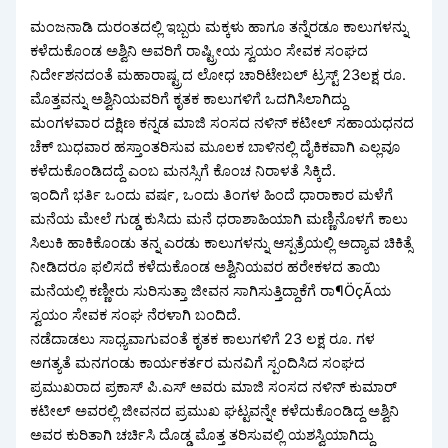
ಮಂಜನಾಡಿ ದುರಂತದಲ್ಲಿ ಇಬ್ಬರು ಮಕ್ಕಳು ಹಾಗೂ ತನ್ನೆರಡೂ ಕಾಲುಗಳನ್ನು
ಕಳೆದುಕೊಂಡ ಅಶ್ವಿನಿ ಅವರಿಗೆ ರಾಷ್ಟ್ರೀಯ ಸ್ವಯಂ ಸೇವಕ ಸಂಘದ
ನಿರ್ದೇಶನದಂತೆ ಮಹಾರಾಷ್ಟ್ರದ ಲೋಧ ಚಾರಿಟೇಬಲ್ ಟ್ರಸ್ಟ್ 23ಲಕ್ಷ ರೂ.
ಮೊತ್ತವನ್ನು ಅಶ್ವಿನಿಯವರಿಗೆ ಕೃತಕ ಕಾಲುಗಳಿಗೆ ಒದಗಿಸಿಲಾಗಿದ್ದು
ಮಂಗಳವಾರ ದಕ್ಷಿಣ ಕನ್ನಡ ಮಾಜಿ ಸಂಸದ ನಳಿನ್ ಕಟೀಲ್ ಸಹಾಯಧನದ
ಚೆಕ್ ಬುಧವಾರ ಹಸ್ತಾಂತರಿಸುವ ಮೂಲಕ ಬಾಳಿನಲ್ಲಿ ದೈಕಿಕವಾಗಿ ಎಲ್ಲವೂ
ಕಳೆದುಕೊಂಡಿದದ್ದೆ ಎಂಬ ಮನಸ್ಸಿಗೆ ಕೊಂಚ ನಿರಾಳತೆ ಸಿಕ್ಕಿದೆ.
ಇಂದಿಗೆ ಭರ್ತಿ ಒಂದು ವರ್ಷ, ಒಂದು ತಿಂಗಳ ಹಿಂದೆ ಧಾರಾಕಾರ ಮಳೆಗೆ
ಮನೆಯ ಮೇಲೆ ಗುಡ್ಡ ಕುಸಿದು ಮನೆ ಧರಾಶಾಹಿಯಾಗಿ ಮಣ್ಣಿನೊಳಗೆ ಕಾಲು
ಸಿಲುಕಿ ಹಾಕಿಕೊಂಡು ತನ್ನ ಎರಡು ಕಾಲುಗಳನ್ನು ಆಸ್ಪತ್ರೆಯಲ್ಲಿ ಅದ್ಯಾವ ಚಿಕಿತ್ಸೆ
ನೀಡಿದರೂ ಫಲಿಸದೆ ಕಳೆದುಕೊಂಡ ಅಶ್ವಿನಿಯವರ ಹರೇಕಳದ ತಾಯಿ
ಮನೆಯಲ್ಲಿ ಕಣ್ಣೀರು ಸುರಿಸುತ್ತಾ ಜೀವನ ಸಾಗಿಸುತ್ತಿದ್ದಾಕೆಗೆ ರಾ¶ÖçÃಯ
ಸ್ವಯಂ ಸೇವಕ ಸಂಘ ನೆರಳಾಗಿ ಬಂದಿದೆ.
ನಡೆದಾಡಲು ಸಾಧ್ಯವಾಗುವಂತೆ ಕೃತಕ ಕಾಲುಗಳಿಗೆ 23 ಲಕ್ಷ ರೂ. ಗಳ
ಅಗತ್ಯತೆ ಮನಗಂಡು ಕಾರ್ಯಕರ್ತರ ಮನವಿಗೆ ಸ್ಪಂದಿಸಿದ ಸಂಘದ
ಪ್ರಮುಖರಾದ ಪ್ರಕಾಸ್ ಪಿ.ಎಸ್ ಅವರು ಮಾಜಿ ಸಂಸದ ನಳಿನ್ ಕುಮಾರ್
ಕಟೀಲ್ ಅವರಲ್ಲಿ ಜೀವನದ ಪ್ರಮುಖ ಘಟ್ಟವನ್ನೇ ಕಳೆದುಕೊಂಡಿದ್ದ ಅಶ್ವಿನಿ
ಅವರ ಕುರಿತಾಗಿ ಚರ್ಚಿಸಿ ದೊಡ್ಡ ಮೊತ್ತ ತರಿಸುವಲ್ಲಿ ಯಶಸ್ವಿಯಾಗಿದ್ದು