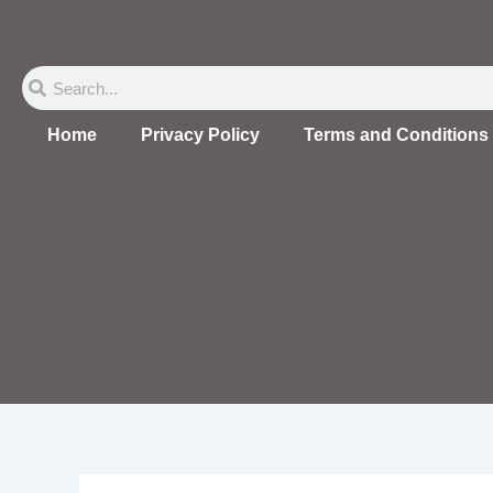
Skip
to
content
Search
Search
Home
Privacy Policy
Terms and Conditions