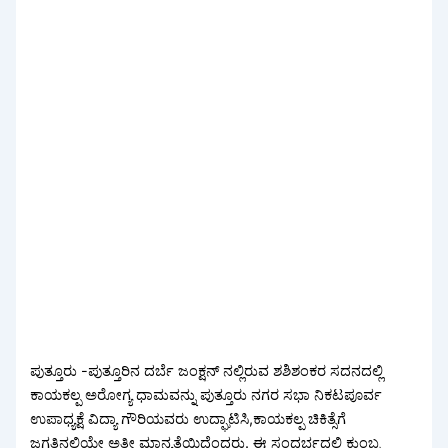
ಪುತ್ತೂರು -ಪುತ್ತೂರಿನ ದರ್ಬೆ ಜಂಕ್ಷನ್ ನಲ್ಲಿರುವ ಶಶಿಶಂಕರ ಸದನದಲ್ಲಿ
ಕಾಯಕಲ್ಪ ಅರೋಗ್ಯ ಧಾಮವನ್ನು ಪುತ್ತೂರು ನಗರ ಸಭಾ ನಿಕಟಪೂರ್ವ
ಉಪಾಧ್ಯಕ್ಷೆ ವಿದ್ಯಾ ಗೌರಿಯವರು ಉದ್ಘಾಟಿಸಿ,ಕಾಯಕಲ್ಪ ಚಿಕಿತ್ಸೆಗೆ
ಜಗತ್ತಿನಲ್ಲಿಯೇ ಅತೀ ಮಾನ್ಯತೆಯಿದೆಂದರು. ಈ ಸಂದರ್ಭದಲ್ಲಿ ಕುಂಬ್ರ