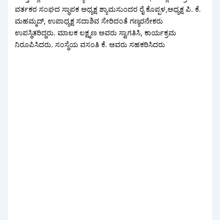
ವರ್ತಕರ ಸಂಘದ ಸ್ಥಾಪಕ ಅಧ್ಯಕ್ಷ ಶ್ಯಾಮಸುಂದರ ರೈ ಕೊಪ್ಪಳ,ಅಧ್ಯಕ್ಷ ಪಿ. ಕೆ.
ಮಹಮ್ಮದ್, ಉಪಾಧ್ಯಕ್ಷ ಸದಾಶಿವ ಸೇರಿದಂತೆ ಗಣ್ಯರನೇಕರು
ಉಪಸ್ಥಿತರಿದ್ದರು. ಮಾಲಕ ಲಕ್ಷ್ಮಣ ಅವರು ಸ್ವಾಗತಿಸಿ, ಕಾರ್ಯಕ್ರಮ
ನಿರೂಪಿಸಿದರು. ಸಂಸ್ಥೆಯ ವಸಂತಿ ಕೆ. ಅವರು ಸಹಕರಿಸಿದರು