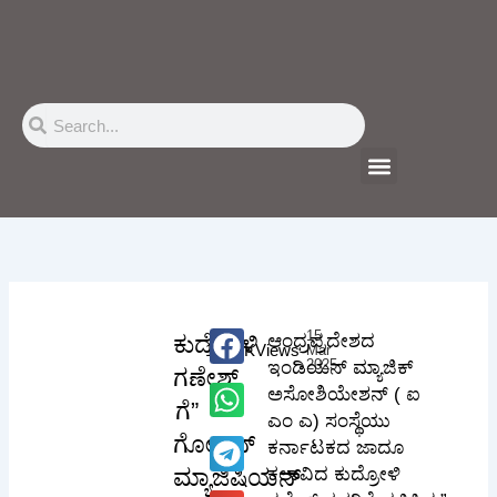
Skip
to
content
Search
Search
Menu
15
ಕುದ್ರೋಳಿ
ಆಂಧ್ರಪ್ರದೇಶದ
116.7K
Views
Mar
2025
ಇಂಡಿಯನ್ ಮ್ಯಾಜಿಕ್
ಗಣೇಶ್
ಅಸೋಶಿಯೇಶನ್ ( ಐ
ಗೆ”
ಎಂ ಎ) ಸಂಸ್ಥೆಯು
ಗೋಲ್ಡನ್
ಕರ್ನಾಟಕದ ಜಾದೂ
ಮ್ಯಾಜಿಷಿಯನ್
ಕಲಾವಿದ ಕುದ್ರೋಳಿ