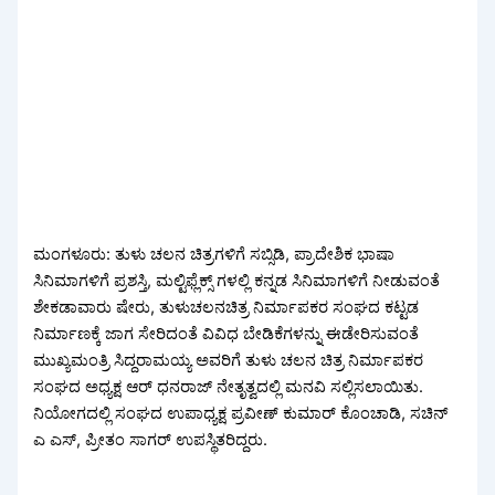
ಮಂಗಳೂರು: ತುಳು ಚಲನ ಚಿತ್ರಗಳಿಗೆ ಸಬ್ಸಿಡಿ, ಪ್ರಾದೇಶಿಕ ಭಾಷಾ
ಸಿನಿಮಾಗಳಿಗೆ ಪ್ರಶಸ್ತಿ, ಮಲ್ಟಿಫ್ಲೆಕ್ಸ್ ಗಳಲ್ಲಿ ಕನ್ನಡ ಸಿನಿಮಾಗಳಿಗೆ ನೀಡುವಂತೆ
ಶೇಕಡಾವಾರು ಷೇರು, ತುಳುಚಲನಚಿತ್ರ ನಿರ್ಮಾಪಕರ ಸಂಘದ ಕಟ್ಟಡ
ನಿರ್ಮಾಣಕ್ಕೆ ಜಾಗ ಸೇರಿದಂತೆ ವಿವಿಧ ಬೇಡಿಕೆಗಳನ್ನು ಈಡೇರಿಸುವಂತೆ
ಮುಖ್ಯಮಂತ್ರಿ ಸಿದ್ದರಾಮಯ್ಯ ಅವರಿಗೆ ತುಳು ಚಲನ ಚಿತ್ರ ನಿರ್ಮಾಪಕರ
ಸಂಘದ ಅಧ್ಯಕ್ಷ ಆರ್ ಧನರಾಜ್ ನೇತೃತ್ವದಲ್ಲಿ ಮನವಿ ಸಲ್ಲಿಸಲಾಯಿತು.
ನಿಯೋಗದಲ್ಲಿ ಸಂಘದ ಉಪಾಧ್ಯಕ್ಷ ಪ್ರವೀಣ್ ಕುಮಾರ್ ಕೊಂಚಾಡಿ, ಸಚಿನ್
ಎ ಎಸ್, ಪ್ರೀತಂ ಸಾಗರ್ ಉಪಸ್ಥಿತರಿದ್ದರು.‌