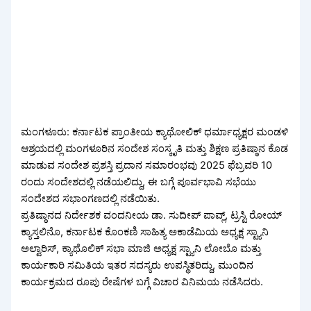
ಮಂಗಳೂರು: ಕರ್ನಾಟಕ ಪ್ರಾಂತೀಯ ಕ್ಯಾಥೋಲಿಕ್ ಧರ್ಮಾಧ್ಯಕ್ಷರ ಮಂಡಳಿ
ಆಶ್ರಯದಲ್ಲಿ ಮಂಗಳೂರಿನ ಸಂದೇಶ ಸಂಸ್ಕೃತಿ ಮತ್ತು ಶಿಕ್ಷಣ ಪ್ರತಿಷ್ಠಾನ ಕೊಡ
ಮಾಡುವ ಸಂದೇಶ ಪ್ರಶಸ್ತಿ ಪ್ರದಾನ ಸಮಾರಂಭವು 2025 ಫೆಬ್ರವರಿ 10
ರಂದು ಸಂದೇಶದಲ್ಲಿ ನಡೆಯಲಿದ್ದು, ಈ ಬಗ್ಗೆ ಪೂರ್ವಭಾವಿ ಸಭೆಯು
ಸಂದೇಶದ ಸಭಾಂಗಣದಲ್ಲಿ ನಡೆಯಿತು.
ಪ್ರತಿಷ್ಠಾನದ ನಿರ್ದೇಶಕ ವಂದನೀಯ ಡಾ. ಸುದೀಪ್ ಪಾವ್ಲ್, ಟ್ರಸ್ಟಿ ರೋಯ್
ಕ್ಯಾಸ್ತಲಿನೊ, ಕರ್ನಾಟಕ ಕೊಂಕಣಿ ಸಾಹಿತ್ಯ ಅಕಾಡೆಮಿಯ ಅಧ್ಯಕ್ಷ ಸ್ಟ್ಯಾನಿ
ಅಲ್ವಾರಿಸ್, ಕ್ಯಾಥೊಲಿಕ್ ಸಭಾ ಮಾಜಿ ಅಧ್ಯಕ್ಷ ಸ್ಟ್ಯಾನಿ ಲೋಬೊ ಮತ್ತು
ಕಾರ್ಯಕಾರಿ ಸಮಿತಿಯ ಇತರ ಸದಸ್ಯರು ಉಪಸ್ಥಿತರಿದ್ದು, ಮುಂದಿನ
ಕಾರ್ಯಕ್ರಮದ ರೂಪು ರೇಷೆಗಳ ಬಗ್ಗೆ ವಿಚಾರ ವಿನಿಮಯ ನಡೆಸಿದರು.