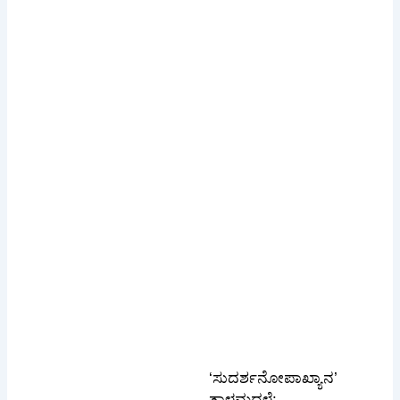
‘ಸುದರ್ಶನೋಪಾಖ್ಯಾನ’
ತಾಳಮದ್ದಳೆ: