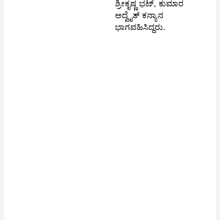
ಶ್ರೀಕೃಷ್ಣ ಭಟ್, ಕುಮಾರ
ಅದ್ವೈತ್ ಕನ್ಯಾನ
ಭಾಗವಹಿಸಿದ್ದರು.