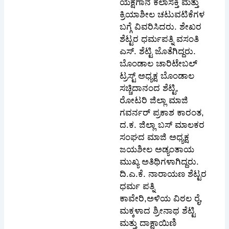
ಯಕ್ಷಗಾನ ಕಲಾಸಕ್ತಿ ಮತ್ತು
ಕ್ರಿಯಾಶೀಲ ಚಟುವಟಿಕೆಗಳ
ಬಗ್ಗೆ ವಿವರಿಸಿದರು. ಶೇಖರ
ಶೆಟ್ಟರ ಧರ್ಮಪತ್ನಿ ವಸಂತಿ
ಎಸ್. ಶೆಟ್ಟಿ ಜೊತೆಗಿದ್ದರು.
ಬೊಂಡಾಲ ಚಾರಿಟೇಬಲ್
ಟ್ರಸ್ಟ್ ಅಧ್ಯಕ್ಷ ಬೊಂಡಾಲ
ಸಚ್ಚಿದಾನಂದ ಶೆಟ್ಟಿ,
ರೋಟರಿ ಜಿಲ್ಲಾ ಮಾಜಿ
ಗವರ್ನರ್ ಪ್ರಕಾಶ ಕಾರಂತ,
ದ.ಕ. ಜಿಲ್ಲಾ ಬಸ್ ಮಾಲಕರ
ಸಂಘದ ಮಾಜಿ ಅಧ್ಯಕ್ಷ
ಜಯಶೀಲ ಅಡ್ಯಂತಾಯ
ಮುಖ್ಯ ಅತಿಥಿಗಳಾಗಿದ್ದರು.
ದಿ.ಎ.ಕೆ. ನಾರಾಯಣ ಶೆಟ್ಟರ
ಧರ್ಮ ಪತ್ನಿ
ಕಾವೇರಿ,ಅಳಿಯ ವಿಠಲ ರೈ,
ಮಕ್ಕಳಾದ ಶ್ರೀನಾಥ ಶೆಟ್ಟಿ
ಮತ್ತು ದಾಕ್ಷಾಯಿಣಿ