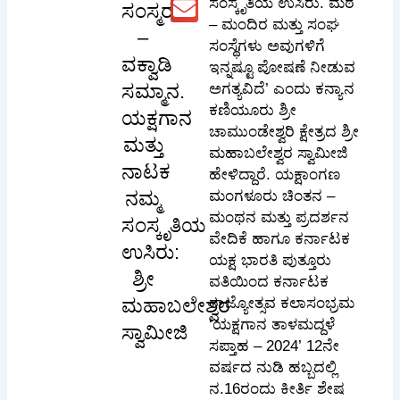
ಸಂಸ್ಕೃತಿಯ ಉಸಿರು. ಮಠ
ಸಂಸ್ಮರಣೆ
– ಮಂದಿರ ಮತ್ತು ಸಂಘ
–
ಸಂಸ್ಥೆಗಳು ಅವುಗಳಿಗೆ
ವಕ್ವಾಡಿ
ಇನ್ನಷ್ಟೂ ಪೋಷಣೆ ನೀಡುವ
ಸಮ್ಮಾನ.
ಅಗತ್ಯವಿದೆ’ ಎಂದು ಕನ್ಯಾನ
ಕಣಿಯೂರು ಶ್ರೀ
ಯಕ್ಷಗಾನ
ಚಾಮುಂಡೇಶ್ವರಿ ಕ್ಷೇತ್ರದ ಶ್ರೀ
ಮತ್ತು
ಮಹಾಬಲೇಶ್ವರ ಸ್ವಾಮೀಜಿ
ನಾಟಕ
ಹೇಳಿದ್ದಾರೆ. ಯಕ್ಷಾಂಗಣ
ನಮ್ಮ
ಮಂಗಳೂರು ಚಿಂತನ –
ಮಂಥನ ಮತ್ತು ಪ್ರದರ್ಶನ
ಸಂಸ್ಕೃತಿಯ
ವೇದಿಕೆ ಹಾಗೂ ಕರ್ನಾಟಕ
ಉಸಿರು:
ಯಕ್ಷ ಭಾರತಿ ಪುತ್ತೂರು
ಶ್ರೀ
ವತಿಯಿಂದ ಕರ್ನಾಟಕ
ಮಹಾಬಲೇಶ್ವರ
ರಾಜ್ಯೋತ್ಸವ ಕಲಾಸಂಭ್ರಮ
‘ಯಕ್ಷಗಾನ ತಾಳಮದ್ದಳೆ
ಸ್ವಾಮೀಜಿ
ಸಪ್ತಾಹ – 2024’ 12ನೇ
ವರ್ಷದ ನುಡಿ ಹಬ್ಬದಲ್ಲಿ
ನ.16ರಂದು ಕೀರ್ತಿ ಶೇಷ