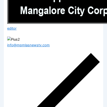
editor
info@mpmlasnewstv.com