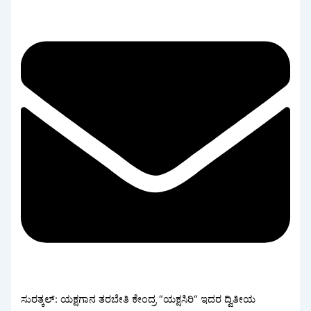
ಸುರತ್ಕಲ್: ಯಕ್ಷಗಾನ ತರಬೇತಿ ಕೇಂದ್ರ “ಯಕ್ಷಸಿರಿ“ ಇದರ ದ್ವಿತೀಯ