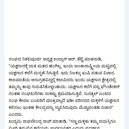
ಸಂಘದ ನಿಕಟಪೂರ್ವ ಅಧ್ಯಕ್ಷ ಉಲ್ಲಾಸ್ ಆರ್. ಶೆಟ್ಟಿ ಮಾತನಾಡಿ,
“ಯಕ್ಷಗಾನಕ್ಕೆ ಜಾತಿ ಮತದ ಹಂಗಿಲ್ಲ. ಇಂದು ಅಂತಾರಾಷ್ಟ್ರೀಯ ಮಟ್ಟದಲ್ಲಿ
ಯಕ್ಷಗಾನ ಕಲೆಗೆ ಮನ್ನಣೆ ಸಿಗುತ್ತಿದೆ. ಇದು ನಿಜಕ್ಕೂ ಖುಷಿ ಪಡುವ ವಿಚಾರ.
ಕಲಾಮಾತೆಯ ಅನುಗ್ರಹವಿದ್ದಲ್ಲಿ ಕಲಾವಿದರು ಇಂದು ಯಕ್ಷಗಾನ ಕ್ಷೇತ್ರದಲ್ಲಿ
ತಮ್ಮನ್ನು ತಾವು ಗುರುತಿಸಿಕೊಳ್ಳಬಹುದು. ಯಕ್ಷಗಾನ ಕಲೆಗೆ ಪಟ್ಲ ಫೌಂಡೇಶನ್
ನಂತಹ ಸಂಘಟನೆಗಳು ಸಾಕಷ್ಟು ಶ್ರಮವಹಿಸುತ್ತಿವೆ. ಸುರತ್ಕಲ್ ಬಂಟರ
ಸಂಘ ಕೇವಲ ಬಂಟರಿಗೆ ಮಾತ್ರವಲ್ಲದೆ ಇಡೀ ಪರಿಸರದ ಮಕ್ಕಳಿಗೆ ಯಕ್ಷಗಾನ
ಕಲಿಸಲು ಇಂತಹ ಕೇಂದ್ರವನ್ನು ಸ್ಥಾಪಿಸಿರುವುದು ಮೆಚ್ಚುವಂತಹ ವಿಚಾರ“
ಎಂದರು.
ಉದ್ಯಮಿ ರಾಘವೇಂದ್ರ ರಾವ್ ಮಾತಾಡಿ, “ಸಣ್ಣ ಮಕ್ಕಳು ತಮ್ಮ ವಯಸ್ಸಿಗೂ
ಮೀರಿ ತಮ್ಮಲ್ಲಿನ ಕಲೆಯನ್ನು ಸಾರ್ವಜನಿಕರ ಎದುರು ಪ್ರದರ್ಶನ