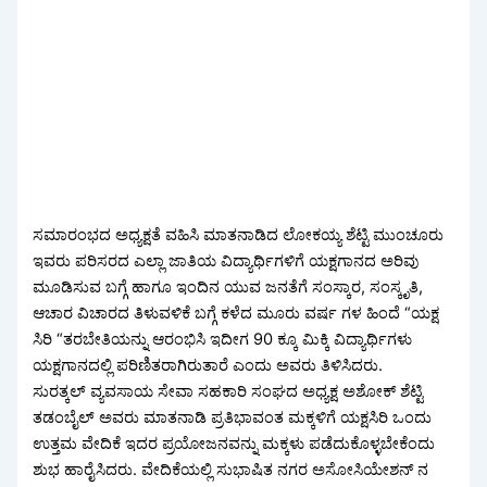
ಸಮಾರಂಭದ ಅಧ್ಯಕ್ಷತೆ ವಹಿಸಿ ಮಾತನಾಡಿದ ಲೋಕಯ್ಯ ಶೆಟ್ಟಿ ಮುಂಚೂರು
ಇವರು ಪರಿಸರದ ಎಲ್ಲಾ ಜಾತಿಯ ವಿದ್ಯಾರ್ಥಿಗಳಿಗೆ ಯಕ್ಷಗಾನದ ಅರಿವು
ಮೂಡಿಸುವ ಬಗ್ಗೆ ಹಾಗೂ ಇಂದಿನ ಯುವ ಜನತೆಗೆ ಸಂಸ್ಕಾರ, ಸಂಸ್ಕೃತಿ,
ಆಚಾರ ವಿಚಾರದ ತಿಳುವಳಿಕೆ ಬಗ್ಗೆ ಕಳೆದ ಮೂರು ವರ್ಷ ಗಳ ಹಿಂದೆ “ಯಕ್ಷ
ಸಿರಿ “ತರಬೇತಿಯನ್ನು ಆರಂಭಿಸಿ ಇದೀಗ 90 ಕ್ಕೂ ಮಿಕ್ಕಿ ವಿದ್ಯಾರ್ಥಿಗಳು
ಯಕ್ಷಗಾನದಲ್ಲಿ ಪರಿಣಿತರಾಗಿರುತಾರೆ ಎಂದು ಅವರು ತಿಳಿಸಿದರು.
ಸುರತ್ಕಲ್ ವ್ಯವಸಾಯ ಸೇವಾ ಸಹಕಾರಿ ಸಂಘದ ಅಧ್ಯಕ್ಷ ಅಶೋಕ್ ಶೆಟ್ಟಿ
ತಡಂಬೈಲ್‌ ಅವರು ಮಾತನಾಡಿ ಪ್ರತಿಭಾವಂತ ಮಕ್ಕಳಿಗೆ ಯಕ್ಷಸಿರಿ ಒಂದು
ಉತ್ತಮ ವೇದಿಕೆ ಇದರ ಪ್ರಯೋಜನವನ್ನು ಮಕ್ಕಳು ಪಡೆದುಕೊಳ್ಳಬೇಕೆಂದು
ಶುಭ ಹಾರೈಸಿದರು. ವೇದಿಕೆಯಲ್ಲಿ ಸುಭಾಷಿತ ನಗರ ಅಸೋಸಿಯೇಶನ್ ನ