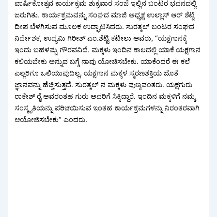
ವಾರ್ಷಿಕೋತ್ಸವ ಕಾರ್ಯಕ್ರಮ ಶುಕ್ರವಾರ ಸಂಜೆ ಇಲ್ಲಿನ ಬಂಟರ ಭವನದಲ್ಲಿ
ಜರುಗಿತು. ಕಾರ್ಯಕ್ರಮವನ್ನು ಸಂಘದ ಮಾಜಿ ಅಧ್ಯಕ್ಷ ಉಲ್ಲಾಸ್ ಆರ್ ಶೆಟ್ಟಿ
ದೀಪ ಬೆಳಗಿಸುವ ಮೂಲಕ ಉದ್ಘಾಟಿಸಿದರು. ಸುರತ್ಕಲ್ ಬಂಟರ ಸಂಘದ
ನಿರ್ದೇಶಕ, ಉದ್ಯಮಿ ಗಿರೀಶ್ ಎಂ.ಶೆಟ್ಟಿ ಕಟೀಲು ಅವರು, “ಯಕ್ಷಗಾನಕ್ಕೆ
ಇಂದು ಬಹಳಷ್ಟು ಗೌರವವಿದೆ. ಮಕ್ಕಳು ಇಂದಿನ ಕಾಲದಲ್ಲಿ ಯಾಕೆ ಯಕ್ಷಗಾನ
ಕಲಿಯಬೇಕು ಅನ್ನುವ ಬಗ್ಗೆ ನಾವು ಯೋಚಿಸಬೇಕು. ಯಾಕೆಂದರೆ ಈ ಕಲೆ
ಎಲ್ಲರಿಗೂ ಒಲಿಯುವುದಿಲ್ಲ. ಯಕ್ಷಗಾನ ಮಕ್ಕಳ ಸ್ಮರಣಶಕ್ತಿಯ ಜೊತೆ
ಜ್ಞಾನವನ್ನು ಹೆಚ್ಚಿಸುತ್ತದೆ. ಸುರತ್ಕಲ್ ನ ಮಕ್ಕಳು ಪುಣ್ಯವಂತರು. ಯಕ್ಷಗುರು
ರಾಕೇಶ್ ರೈ ಅವರಂತಹ ಗುರು ಅವರಿಗೆ ಸಿಕ್ಕಿದ್ದಾರೆ. ಇಂದಿನ ಮಕ್ಕಳಿಗೆ ನಮ್ಮ
ಸಂಸ್ಕೃತಿಯನ್ನು ಪರಿಚಯಿಸುವ ಇಂತಹ ಕಾರ್ಯಕ್ರಮಗಳನ್ನು ನಿರಂತರವಾಗಿ
ಆಯೋಜಿಸಬೇಕು“ ಎಂದರು.