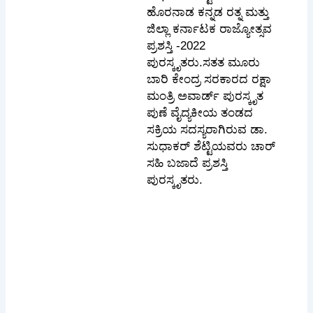
ಹೊರನಾಡ ಕನ್ನಡ ರತ್ನ ಮತ್ತು
ಜಿಲ್ಲಾ ಕರ್ನಾಟಕ ರಾಜ್ಯೋತ್ಸವ
ಪ್ರಶಸ್ತಿ -2022
ಪುರಸ್ಕೃತರು.ಸತತ ಮೂರು
ಬಾರಿ ಕೇಂದ್ರ ಸರಕಾರದ ರಕ್ಷಾ
ಮಂತ್ರಿ ಅವಾರ್ಡ್ ಪುರಸ್ಕೃತ
ಪುಣೆ ವೈದ್ಯಕೀಯ ತಂಡದ
ಸಕ್ರಿಯ ಸದಸ್ಯರಾಗಿರುವ ಡಾ.
ಸುಧಾಕರ್ ಶೆಟ್ಟಿಯವರು ಚಾರ್
ಸಹಿ ಬಜಾದೆ ಪ್ರಶಸ್ತಿ
ಪುರಸ್ಕೃತರು.