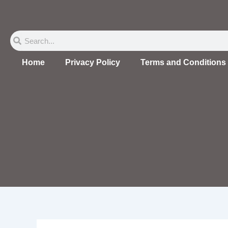
Skip
to
content
Search
Search
Home
Privacy Policy
Terms and Conditions