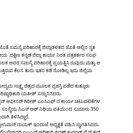
ತೆ ಸಮಸ್ಯೆ ಪರಿಹಾರಕ್ಕೆ ಜಿಲ್ಲಾಡಳಿತದ ಜೊತೆ ಅಲ್ಲಿನ ಸ್ಥತ
ೀಯ .ದಕ್ಷಿಣ ಕನ್ನಡ ಜಿಲ್ಲಾ ಕಾರ್ಯ ನಿರತ ಪತ್ರಕರ್ತರ ಸಂಘ
ೂಲಕ ಅವರ ಸಮಸ್ಯೆ ಪರಿಹಾರಕ್ಕೆ ಪ್ರಯತ್ನಿಸಿ ರುವುದು ಮತ್ತು ಆ
್ತಿರುವ ಕೆಲಸ ತಾನು ಇತರ ಕಡೆ ನೋಡಿಲ್ಲ‌ ಇದು ಜಿಲ್ಲೆಯ
ಯಮ ಸಾಕ್ಷ್ಯ ಚಿತ್ರದ ಮೂಲಕ ಪ್ರಶಸ್ತಿ ಪಡೆದ ಕುತ್ಲೂರು
ವರಿಷ್ಠಾಧಿಕಾರಿ ಯತೀಶ್ ಸನ್ಮಾನಿಸಿದರು.
್ಷನ್ ಆಫೀಸರ್ ಗಿರೀಶ್ ಎಂಸಿಎಫ್ ನ ಕಾರ್ಯ ಚಟುವಟಿಕೆಗಳ
ರಿದಂತೆ ಸಂಸ್ಥೆಯ ಸಿಎಸ್ ಆರ್ ನಿಧಿಯ ವತಿಯಿಂದ ಸುಮಾರು 350
ಿ ತಿಳಿಸಿದ್ದಾರೆ.
ರೀನಿವಾಸ್ ನಾಯಕ್ ಇಂದಾಜೆ ಅಧ್ಯಕ್ಷತೆ ವಹಿಸಿ ಸ್ವಾಗತಿಸಿದರು.
ರೊಬೇಷನರಿ ಐಎಎಸ್ ಅಧಿಕಾರಿ ಶ್ರವಣ್ ಕುಮಾರ್,ಪ್ರೆಸ್ ಕ್ಲಬ್