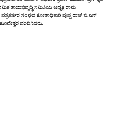
ರಾಥಮಿಕ ಶಾಲಾಭಿವೃದ್ಧಿ ಸಮಿತಿಯ ಅಧ್ಯಕ್ಷ ರಾಮ
ರತ ಪತ್ರಕರ್ತರ ಸಂಘದ ಕೋಶಾಧಿಕಾರಿ ಪುಷ್ಪ ರಾಜ್ ಬಿ.ಎನ್
 ಕುಂದೇಶ್ವರ ವಂದಿಸಿದರು.