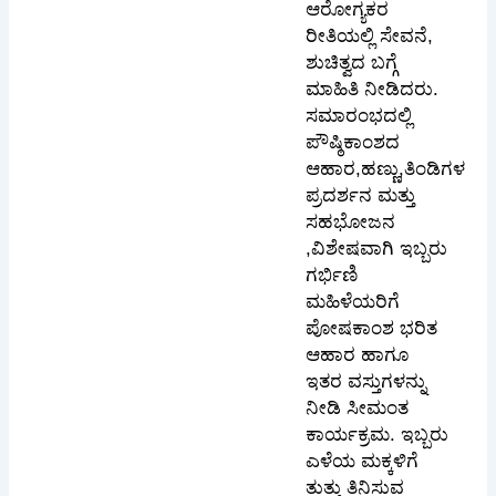
ಆರೋಗ್ಯಕರ
ರೀತಿಯಲ್ಲಿ ಸೇವನೆ,
ಶುಚಿತ್ವದ ಬಗ್ಗೆ
ಮಾಹಿತಿ ನೀಡಿದರು.
ಸಮಾರಂಭದಲ್ಲಿ
ಪೌಷ್ಠಿಕಾಂಶದ
ಆಹಾರ,ಹಣ್ಣು,ತಿಂಡಿಗಳ
ಪ್ರದರ್ಶನ ಮತ್ತು
ಸಹಭೋಜನ
,ವಿಶೇಷವಾಗಿ ಇಬ್ಬರು
ಗರ್ಭಿಣಿ
ಮಹಿಳೆಯರಿಗೆ
ಪೋಷಕಾಂಶ ಭರಿತ
ಆಹಾರ ಹಾಗೂ
ಇತರ ವಸ್ತುಗಳನ್ನು
ನೀಡಿ ಸೀಮಂತ
ಕಾರ್ಯಕ್ರಮ. ಇಬ್ಬರು
ಎಳೆಯ ಮಕ್ಕಳಿಗೆ
ತುತ್ತು ತಿನಿಸುವ