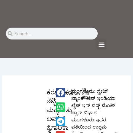
Skip
to
content
Search
Search
Menu
18
ಕರುಣಾಕರ
ಮಂಗಳೂರು: ಸ್ಟೇಟ್
102.5K
Views
Sep
2024
ಬ್ಯಾಂಕ್ ಅಪ್ ಇಂಡಿಯಾ
ಶೆಟ್ಟಿ
ಲೈಪ್ ಇನ್ ವಸ್ಟ್ ಮೆಂಟ್
ಮಧ್ಯಗುತ್ತು
ಪ್ಲಾನ್ ವಿಭಾಗ
ಅವರಿಗೆ
ಮಂಗಳೂರು ಇದರ
ಕೈಗಾರಿಕಾ
ವತಿಯಿಂದ ಉತ್ತಮ