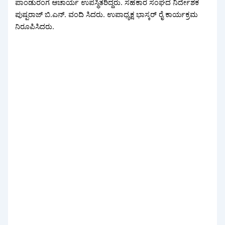
ಪಾಂಡುರಂಗ ಆಚಾರ್ಯ ಉಪಸ್ಥಿತರಿದ್ದರು. ಸಹಕಾರ ಸಂಘದ ನಿರ್ದೇಶಕ
ಪುಷ್ಪರಾಜ್ ಬಿ.ಎನ್. ವಂದಿ ಸಿದರು. ಉಪಾಧ್ಯಕ್ಷ ಭಾಸ್ಕರ್ ರೈ ಕಾರ್ಯಕ್ರಮ
ನಿರೂಪಿಸಿದರು.