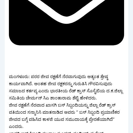
ಮಂಗಳೂರು: ಪರರ ಜೀವ ರಕ್ಷಣೆಗೆ ನೆರವಾಗುವುದು ಅತ್ಯಂತ ಶ್ರೇಷ್ಠ
ಕಾರ್ಯವಾಗಿದೆ. ಅಂತಹ ಜೀವ ರಕ್ಷಕರನ್ನು ಗುರುತಿಸಿ ಗೌರವಿಸುವುದು
ಸಮಾಜದ ಕರ್ತವ್ಯ ಎಂದು ಭಾರತೀಯ ರೆಡ್ ‌ಕ್ರಾಸ್ ಸೊಸೈಟಿಯ ದ.ಕ.ಜಿಲ್ಲಾ
ಸಮಿತಿಯ ಚೇರ್ಮನ್ ಸಿಎ ಶಾಂತಾರಾಮ ಶೆಟ್ಟಿ ಹೇಳಿದರು.
ಜೀವ ರಕ್ಷಣೆಗೆ ನೆರವಾದ ಖಾಸಗಿ ಬಸ್ ಸಿಬ್ಬಂದಿಯನ್ನು ಜಿಲ್ಲಾ ರೆಡ್ ಕ್ರಾಸ್
ವತಿಯಿಂದ ಸನ್ಮಾನಿಸಿ ಮಾತನಾಡಿದ ಅವರು ” ಬಸ್ ಸಿಬ್ಬಂದಿ ಪ್ರಯಾಣಿಕರ
ಜೀವದ ಬಗ್ಗೆ ವಹಿಸಿದ ಕಾಳಜಿ ಯುವ ಸಮುದಾಯಕ್ಕೆ ಪ್ರೇರಣೆಯಾಗಿದೆ”
ಎಂದರು.