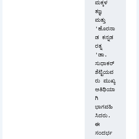
ಮಕ್ಕಳ 
ತಜ್ಞ ಮತ್ತು 
'ಹೊರನಾ
ಡ ಕನ್ನಡ 
ರತ್ನ 
'ಡಾ. 
ಸುಧಾಕರ್ 
ಶೆಟ್ಟಿಯವ
ರು ಮುಖ್ಯ 
ಅತಿಥಿಯಾ
ಗಿ 
ಭಾಗವಹಿ
ಸಿದರು.                
ಈ  
ಸಂದರ್ಭ
ದಲ್ಲಿ ಡಾ. 