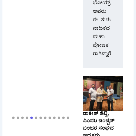
ಅವರು 
ಈ ತುಳು 
ನಾಟಕದ 
ಮಹಾ
ಪೋಷಕ
ರಾಗಿದ್ದಾರೆ
ರಾಕೇಶ್ ಶೆಟ್ಟಿ,
ಪಿಂಪರಿ ಚಿಂಚ್ವಡ್
ಬಂಟರ ಸಂಘದ
ಅಧ್ಯಕ್ಷರು