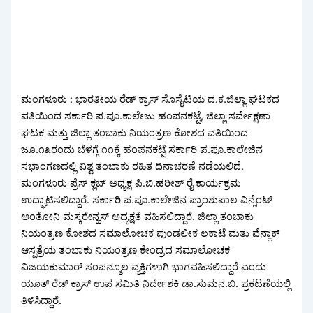
ಮಂಗಳೂರು : ಭಾರತೀಯ ರೆಡ್‌ ಕ್ರಾಸ್ ಸೊಸೈಟಿಯ ದ.ಕ.ಜಿಲ್ಲಾ ಘಟಕದ
ವತಿಯಿಂದ ಸರ್ಕಾರಿ ಪ.ಪೂ.ಕಾಲೇಜು ಹಂಪನಕಟ್ಟೆ, ಜಿಲ್ಲಾ ಸರ್ವೇಕ್ಷಣಾ
ಘಟಕ ಮತ್ತು ಜಿಲ್ಲಾ ತಂಬಾಕು ನಿಯಂತ್ರಣ ಕೋಶದ ವತಿಯಿಂದ
ಜೂ.೧೩ರಂದು ಬೆಳಗ್ಗೆ ೧೧ಕ್ಕೆ ಹಂಪನಕಟ್ಟೆ ಸರ್ಕಾರಿ ಪ.ಪೂ.ಕಾಲೇಜಿನ
ಸಭಾಂಗಣದಲ್ಲಿ ವಿಶ್ವ ತಂಬಾಕು ರಹಿತ ದಿನಾಚರಣೆ ನಡೆಯಲಿದೆ.
ಮಂಗಳೂರು ಪ್ರೆಸ್ ಕ್ಲಬ್ ಅಧ್ಯಕ್ಷ ಪಿ.ಬಿ.ಹರೀಶ್ ರೈ ಕಾರ್ಯಕ್ರಮ
ಉದ್ಘಾಟಿಸಲಿದ್ದಾರೆ. ಸರ್ಕಾರಿ ಪ.ಪೂ.ಕಾಲೇಜಿನ ಪ್ರಾಂಶುಪಾಲ ವಿನ್ಸೆಂಟ್
ಅಂತೋನಿ ಮಸ್ಕರೇನ್ಹಸ್ ಅಧ್ಯಕ್ಷತೆ ವಹಿಸಲಿದ್ದಾರೆ. ಜಿಲ್ಲಾ ತಂಬಾಕು
ನಿಯಂತ್ರಣ ಕೋಶದ ಸಮಾಲೋಚಕ ಪುಂಡಲೀಕ ಲಕಾಟೆ ಮತು ವೆನ್ಲಾಕ್
ಆಸ್ಪತ್ರೆಯ ತಂಬಾಕು ನಿಯಂತ್ರಣ ಕೇಂದ್ರದ ಸಮಾಲೋಚಕ
ವಿಜಯಕುಮಾರ್ ಸಂಪನ್ಮೂಲ ವ್ಯಕ್ತಿಗಳಾಗಿ ಭಾಗವಹಿಸಲಿದ್ದಾರೆ ಎಂದು
ಯೂತ್ ರೆಡ್‌ ಕ್ರಾಸ್ ಉಪ ಸಮಿತಿ ನಿರ್ದೇಶಕಿ ಡಾ.ಸುಮನ.ಬಿ. ಪ್ರಕಟಣೆಯಲ್ಲಿ
ತಿಳಿಸಿದ್ದಾರೆ.