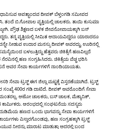
ಿಗೆ ಧಾವಿಸುವ ಅಪತ್ಭಾಂದವ ದೀಪಕ್ ಬೆಳ್ತಂಗಡಿ ಸಮೀಪದ
ವಾಸಿ. ತಂದೆ ಬಿ.ಗೋಪಾಲ ವೃತ್ತಿಯಲ್ಲಿ ಚಾಲಕರು. ತಾಯಿ ಕುಸುಮಾ
್ಯೋಗಿ. ಪ್ರೌಢ ಶಿಕ್ಷಣದ ಬಳಿಕ ಜೀವನೋಪಾಯಕ್ಕಾಗಿ ಬಸ್
 ದ್ದರು. ತನ್ನ ವೃತ್ತಿಯಲ್ಲಿ ಸೀಮಿತ ಆದಾಯವಿದ್ದರೂ ಯಾರಾದರೂ
ನೇ ನೀಡುವ ಉದಾರ ಮನಸ್ಸು ದೀಪಕ್ ಅವರದ್ದು, ಊರಿನಲ್ಲಿ
ಿಂದ ಬಳಲುತ್ತಿದ್ದು ಹೆತ್ತವರು ಚಿಕಿತ್ಸೆಗೆ ಹಣವಿಲ್ಲದೆ
ರವಿನಲ್ಲಿ ಹಣ ಸಂಗ್ರಹಿಸಿದರು. ಚಿಕಿತ್ಸೆಯ ವೆಚ್ಚ ಭರಿಸಿ
ನೆ ಅವರ ಸೇವಾ ಕಾರ್ಯಗಳಿಗೆ ನಾಂದಿಯಾಯತು.
ಸೇವಾ ಟ್ರಸ್ಟ್ ಈಗ ಜಿಲ್ಲಾ ಮಟ್ಟಕ್ಕೆ ವಿಸ್ತರಣೆಯಾಗಿದೆ. ಟ್ರಸ್ಟ್
್ಯರ ಸಂಖ್ಯೆ 400ರ ಗಡಿ ದಾಟಿದೆ. ದೀಪಕ್ ಅವರೊಂದಿಗೆ ಸೇವಾ
ಮಂತರಲ್ಲ. ಆಟೋ ಚಾಲಕರು, ಬಸ್ ಚಾಲಕ, ಮೆಕ್ಯಾನಿಕ್,
ಯುವ ಕಾರ್ಮಿಕರು. ಆರಂಭದಲ್ಲಿ ಸಂಘಟನೆಯ ಸದಸ್ಯರು
ಮ್ಮ ದುಡಿಮೆಯ ಹಣದ ಒಂದು ಭಾಗವನ್ನು ಸೇವಾ ಕಾರ್ಯಗಳಿಗೆ
ಾ ಕಾರ್ಯಗಳು ವಿಸ್ತಾರಗೊಂಡವು, ಹಣ ಸಂಗ್ರಹಕ್ಕಾಗಿ ಟ್ರಸ್ಟ್
 ಕುಡಿಯುವ ನೀರನ್ನು ಮಾರಾಟ ಮಾಡುತ್ತಾ ಅದರಲ್ಲಿ ಬಂದ