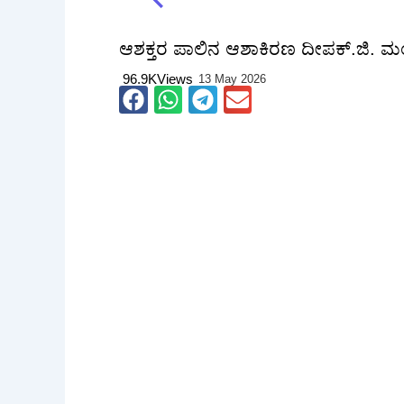
ಆಶಕ್ತರ ಪಾಲಿನ ಆಶಾಕಿರಣ ದೀಪಕ್.ಜಿ. ಮಂಗಳೂರ
96.9K
Views
13 May 2026