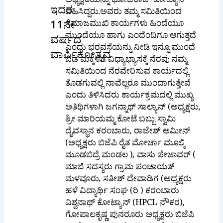
ಅಧ್ಯಕ್ಷತೆಯನ್ನು ಭೋಜರಾಜ್ ಕೋಟ್ಯಾನ್
ಇದರ
ವಹಿಸಿದ್ದರು.ಅವರು ತಮ್ಮ ಸಮಿತಿಯಿಂದ
ಸಮಾಜಮುಖಿ ಕಾರ್ಯಗಳು ಹಿಂದೆಯೂ
11ನೇ
ಮುಂದೆಯೂ ಹಾಗು ಎಂದೆಂದಿಗೂ ಆಗುತ್ತದೆ
ವರ್ಷದ
ಎಂದು ಭರವಸೆಯನ್ನು ನೀಡಿ ಇನ್ನೂ ಮುಂದೆ
ವಾರ್ಷಿಕೋತ್ಸವ
ಬಡ ಮಕ್ಕಳಿಗೆ ವಿಧ್ಯಾಭ್ಯಾಸಕ್ಕೆ ನೆರವು ನಮ್ಮ
ಸಮಿತಿಯಿಂದ ನೆರವೇರಿಸುವ ಕಾರ್ಯದಲ್ಲಿ
ತೊಡಗುವಲ್ಲಿ ನಾವೆಲ್ಲರೂ ಮುಂದಾಗುತ್ತೇವೆ
ಎಂದು ತಿಳಿಸಿದರು ಕಾರ್ಯಕ್ರಮದಲ್ಲಿ ಮುಖ್ಯ
ಅತಿಥಿಗಳಾಗಿ ಜಗನ್ನಾಥ್ ಸಾಲ್ಯಾನ್ (ಅಧ್ಯಕ್ಷರು,
ಶ್ರೀ ಮಾರಿಯಮ್ಮ ಕೋಟೆ ಬಬ್ಬು ಸ್ವಾಮಿ
ದೈವಸ್ಥಾನ ಕರಂಬಾರು, ರಾಜೇಶ್ ಅಮೀನ್
(ಅಧ್ಯಕ್ಷರು ಬಿಜೆಪಿ ರೈತ ಮೋರ್ಚಾ ಮೂಲ್ಕಿ
ಮೂಡಬಿದ್ರೆ ಮಂಡಲ ), ವಾಸು ಪೇಜಾವರ್ (
ಮಾಜಿ ಸದಸ್ಯರು ಗ್ರಾಮ ಪಂಚಾಯತ್
ಮಳವೂರು, ಸತೀಶ್ ದೇವಾಡಿಗ (ಅಧ್ಯಕ್ಷರು
ಹಳೆ ವಿದ್ಯಾರ್ಥಿ ಸಂಘ (ರಿ ) ಕರಂಬಾರು
ವಿಶ್ವನಾಥ್ ಕೋಟ್ಯಾನ್ (HPCL ನೌಕರ),
ಗೋಪಾಲಕೃಷ್ಣ ಪುನರೂರು ಅಧ್ಯಕ್ಷರು ಬಿಜೆಪಿ