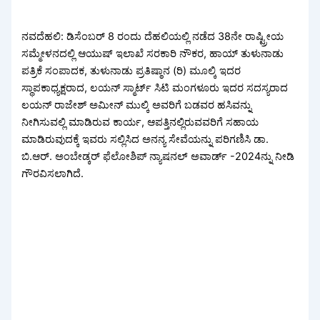
ನವದೆಹಲಿ: ಡಿಸೆಂಬರ್ 8 ರಂದು ದೆಹಲಿಯಲ್ಲಿ ನಡೆದ 38ನೇ ರಾಷ್ಟ್ರೀಯ
ಸಮ್ಮೇಳನದಲ್ಲಿ ಆಯುಷ್ ಇಲಾಖೆ ಸರಕಾರಿ ನೌಕರ, ಹಾಯ್ ತುಳುನಾಡು
ಪತ್ರಿಕೆ ಸಂಪಾದಕ, ತುಳುನಾಡು ಪ್ರತಿಷ್ಠಾನ (ರಿ) ಮೂಲ್ಕಿ ಇದರ
ಸ್ಥಾಪಕಾಧ್ಯಕ್ಷರಾದ, ಲಯನ್ ಸ್ಮಾರ್ಟ್ ಸಿಟಿ ಮಂಗಳೂರು ಇದರ ಸದಸ್ಯರಾದ
ಲಯನ್ ರಾಜೇಶ್ ಅಮೀನ್ ಮುಲ್ಕಿ ಅವರಿಗೆ ಬಡವರ ಹಸಿವನ್ನು
ನೀಗಿಸುವಲ್ಲಿ ಮಾಡಿರುವ ಕಾರ್ಯ, ಆಪತ್ತಿನಲ್ಲಿರುವವರಿಗೆ ಸಹಾಯ
ಮಾಡಿರುವುದಕ್ಕೆ ಇವರು ಸಲ್ಲಿಸಿದ ಅನನ್ಯ ಸೇವೆಯನ್ನು ಪರಿಗಣಿಸಿ ಡಾ.
ಬಿ.ಆರ್. ಅಂಬೇಡ್ಕರ್ ಫೆಲೋಶಿಪ್ ನ್ಯಾಷನಲ್ ಅವಾರ್ಡ್ -2024ನ್ನು ನೀಡಿ
ಗೌರವಿಸಲಾಗಿದೆ.