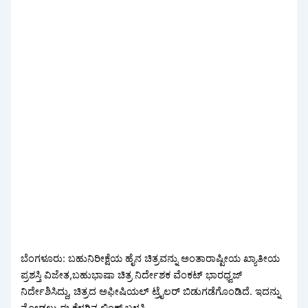
ಬೆಂಗಳೂರು: ಬಹುನಿರೀಕ್ಷೆಯ ಹೈನ ಚಿತ್ರವನ್ನು ಅಂತಾರಾಷ್ಟೀಯ ಖ್ಯಾತೀಯ
ಪ್ರಶಸ್ತಿ ವಿಜೇತ,ಬಹುಭಾಷಾ ಚಿತ್ರ ನಿರ್ದೇಶಕ ವೆಂಕಟ್ ಭಾರಧ್ವಜ್
ನಿರ್ದೇಶಿಸಿದ್ದು, ಚಿತ್ರದ ಅಫೀಷಿಯಲ್ ಟ್ರೈಲರ್ ಬಿಡುಗಡೆಗೊಂಡಿದೆ. ಇದನ್ನು