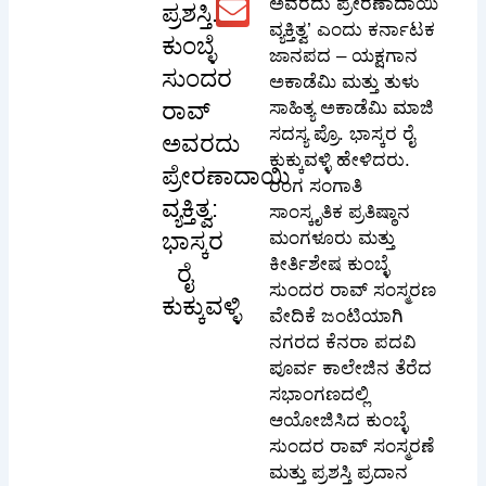
ಅವರದು ಪ್ರೇರಣಾದಾಯಿ
ಪ್ರಶಸ್ತಿ.
ವ್ಯಕ್ತಿತ್ವ’ ಎಂದು ಕರ್ನಾಟಕ
ಕುಂಬ್ಳೆ
ಜಾನಪದ – ಯಕ್ಷಗಾನ
ಸುಂದರ
ಅಕಾಡೆಮಿ ಮತ್ತು ತುಳು
ರಾವ್
ಸಾಹಿತ್ಯ ಅಕಾಡೆಮಿ ಮಾಜಿ
ಸದಸ್ಯ ಪ್ರೊ. ಭಾಸ್ಕರ ರೈ
ಅವರದು
ಕುಕ್ಕುವಳ್ಳಿ ಹೇಳಿದರು.
ಪ್ರೇರಣಾದಾಯಿ
ರಂಗ ಸಂಗಾತಿ
ವ್ಯಕ್ತಿತ್ವ:
ಸಾಂಸ್ಕೃತಿಕ ಪ್ರತಿಷ್ಠಾನ
ಭಾಸ್ಕರ
ಮಂಗಳೂರು ಮತ್ತು
ಕೀರ್ತಿಶೇಷ ಕುಂಬ್ಳೆ
ರೈ
ಸುಂದರ ರಾವ್ ಸಂಸ್ಮರಣ
ಕುಕ್ಕುವಳ್ಳಿ
ವೇದಿಕೆ ಜಂಟಿಯಾಗಿ
ನಗರದ ಕೆನರಾ ಪದವಿ
ಪೂರ್ವ ಕಾಲೇಜಿನ ತೆರೆದ
ಸಭಾಂಗಣದಲ್ಲಿ
ಆಯೋಜಿಸಿದ ಕುಂಬ್ಳೆ
ಸುಂದರ ರಾವ್ ಸಂಸ್ಮರಣೆ
ಮತ್ತು ಪ್ರಶಸ್ತಿ ಪ್ರದಾನ