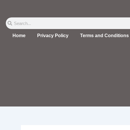
Skip
to
content
Search
Search
Home
Privacy Policy
Terms and Conditions