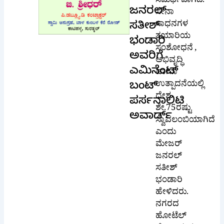
ಸಮರ್ಥವಾಗಿದೆ.
ಜನರಲ್
ಸೇನಾ
ಸಾಧನಗಳ
ಸತೀಶ್
ತಯಾರಿಯ
ಭಂಡಾರಿ
ಸಂಶೋಧನೆ ,
ಅವರಿಗೆ
ಅಭಿವೃದ್ಧಿ
ಎಮಿನೆಂಟ್
ಹಾಗೂ
ಉತ್ಪಾದನೆಯಲ್ಲಿ
ಬಂಟ್
ದೇಶ
ಪರ್ಸನಾಲಿಟಿ
ಶೇ.75ರಷ್ಟು
ಅವಾರ್ಡ್
ಸ್ವಾವಲಂಬಿಯಾಗಿದೆ
ಎಂದು
ಮೇಜರ್
ಜನರಲ್
ಸತೀಶ್
ಭಂಡಾರಿ
ಹೇಳಿದರು.
ನಗರದ
ಹೋಟೆಲ್