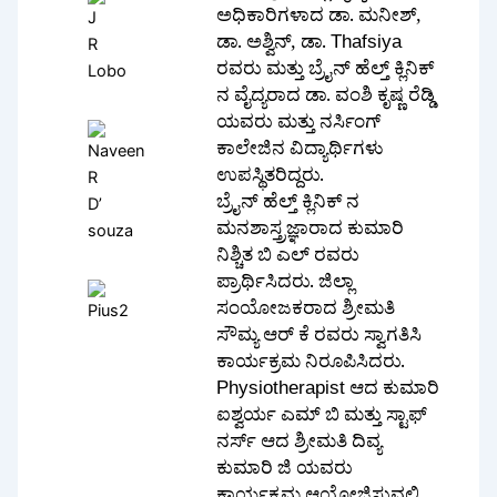
ಅಧಿಕಾರಿಗಳಾದ ಡಾ. ಮನೀಶ್,
ಡಾ. ಅಶ್ವಿನ್, ಡಾ. Thafsiya
ರವರು ಮತ್ತು ಬ್ರೈನ್ ಹೆಲ್ತ್ ಕ್ಲಿನಿಕ್
ನ ವೈದ್ಯರಾದ ಡಾ. ವಂಶಿ ಕೃಷ್ಣ ರೆಡ್ಡಿ
ಯವರು ಮತ್ತು ನರ್ಸಿಂಗ್
ಕಾಲೇಜಿನ ವಿದ್ಯಾರ್ಥಿಗಳು
ಉಪಸ್ಥಿತರಿದ್ದರು.
ಬ್ರೈನ್ ಹೆಲ್ತ್ ಕ್ಲಿನಿಕ್ ನ
ಮನಶಾಸ್ತ್ರಜ್ಞಾರಾದ ಕುಮಾರಿ
ನಿಶ್ಚಿತ ಬಿ ಎಲ್ ರವರು
ಪ್ರಾರ್ಥಿಸಿದರು. ಜಿಲ್ಲಾ
ಸಂಯೋಜಕರಾದ ಶ್ರೀಮತಿ
ಸೌಮ್ಯ ಆರ್ ಕೆ ರವರು ಸ್ವಾಗತಿಸಿ
ಕಾರ್ಯಕ್ರಮ ನಿರೂಪಿಸಿದರು.
Physiotherapist ಆದ ಕುಮಾರಿ
ಐಶ್ವರ್ಯ ಎಮ್ ಬಿ ಮತ್ತು ಸ್ಟಾಫ್
ನರ್ಸ್ ಆದ ಶ್ರೀಮತಿ ದಿವ್ಯ
ಕುಮಾರಿ ಜಿ ಯವರು