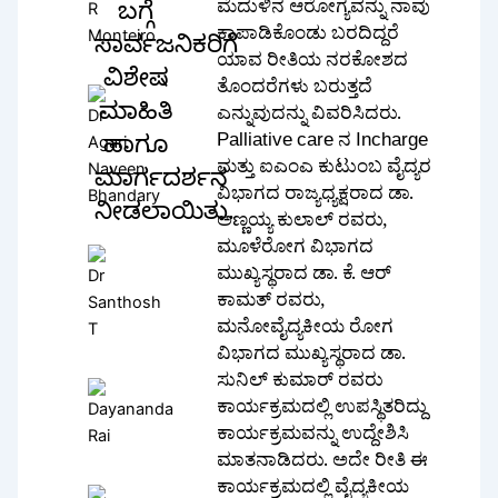
ಮೆದುಳಿನ ಆರೋಗ್ಯವನ್ನು ನಾವು
ಬಗ್ಗೆ
ಕಾಪಾಡಿಕೊಂಡು ಬರದಿದ್ದರೆ
ಸಾರ್ವಜನಿಕರಿಗೆ
ಯಾವ ರೀತಿಯ ನರಕೋಶದ
ವಿಶೇಷ
ತೊಂದರೆಗಳು ಬರುತ್ತದೆ
ಮಾಹಿತಿ
ಎನ್ನುವುದನ್ನು ವಿವರಿಸಿದರು.
Palliative care ನ Incharge
ಹಾಗೂ
ಮತ್ತು ಐಎಂಎ ಕುಟುಂಬ ವೈದ್ಯರ
ಮಾರ್ಗದರ್ಶನ
ವಿಭಾಗದ ರಾಜ್ಯಧ್ಯಕ್ಷರಾದ ಡಾ.
ನೀಡಲಾಯಿತು.
ಅಣ್ಣಯ್ಯ ಕುಲಾಲ್ ರವರು,
ಮೂಳೆರೋಗ ವಿಭಾಗದ
ಮುಖ್ಯಸ್ಥರಾದ ಡಾ. ಕೆ. ಆರ್
ಕಾಮತ್ ರವರು,
ಮನೋವೈದ್ಯಕೀಯ ರೋಗ
ವಿಭಾಗದ ಮುಖ್ಯಸ್ಥರಾದ ಡಾ.
ಸುನಿಲ್ ಕುಮಾರ್ ರವರು
ಕಾರ್ಯಕ್ರಮದಲ್ಲಿ ಉಪಸ್ಥಿತರಿದ್ದು
ಕಾರ್ಯಕ್ರಮವನ್ನು ಉದ್ದೇಶಿಸಿ
ಮಾತನಾಡಿದರು. ಅದೇ ರೀತಿ ಈ
ಕಾರ್ಯಕ್ರಮದಲ್ಲಿ ವೈದ್ಯಕೀಯ