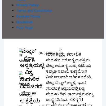
Privacy Policy
Terms and Conditions
Cookies Policy
Disclaimer
Post Page
22
ವೆನ್ಲಾಕ್
94.5K
Views
Jul
ಮಂಗಳೂರು: ಕರ್ನಾಟಕ
2024
ಜಿಲ್ಲಾ
ಮೆದುಳಿನ ಆರೋಗ್ಯ ಉಪಕ್ರಮ,
ಆಸ್ಪತ್ರೆಯಲ್ಲಿ
ಜಿಲ್ಲಾ ಆರೋಗ್ಯ ಮತ್ತು ಕುಟುಂಬ
ಕಲ್ಯಾಣ ಇಲಾಖೆ, ಕುಷ್ಠ ರೋಗ
ವಿಶ್ವ
ನಿರ್ಮೂಲನಾಧಿಕಾರಿಗಳ ಕಚೇರಿ,
ಮೆದುಳಿನ
ಜಿಲ್ಲಾ ವೆನ್ಲಾಕ್ ಆಸ್ಪತ್ರೆ, ಇವರ
ದಿನಾಚರಣೆ.
ಸಂಯುಕ್ತ ಆಶ್ರಯದಲ್ಲಿ ವಿಶ್ವ
ವೆನ್ಲಾಕ್
ಮೆದುಳು ದಿನ ಕಾರ್ಯಕ್ರಮವನ್ನು
ಜುಲೈ 22ರಂದು ಬೆಳಿಗ್ಗೆ 11
ಆಸ್ಪತ್ರೆಯ