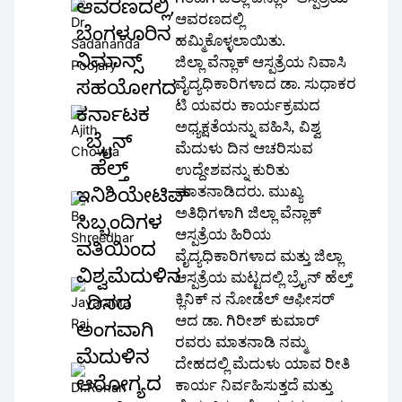
ಗಂಟೆಗೆ ಜಿಲ್ಲಾ ವೆನ್ಲಾಕ್ ಆಸ್ಪತ್ರೆಯ
ಆವರಣದಲ್ಲಿ,
ಆವರಣದಲ್ಲಿ
ಬೆಂಗಳೂರಿನ
ಹಮ್ಮಿಕೊಳ್ಳಲಾಯಿತು.
ನಿಮಾನ್ಸ್
ಜಿಲ್ಲಾ ವೆನ್ಲಾಕ್ ಆಸ್ಪತ್ರೆಯ ನಿವಾಸಿ
ವೈದ್ಯಧಿಕಾರಿಗಳಾದ ಡಾ. ಸುಧಾಕರ
ಸಹಯೋಗದ
ಟಿ ಯವರು ಕಾರ್ಯಕ್ರಮದ
ಕರ್ನಾಟಕ
ಅಧ್ಯಕ್ಷತೆಯನ್ನು ವಹಿಸಿ, ವಿಶ್ವ
ಬ್ರೈನ್
ಮೆದುಳು ದಿನ ಆಚರಿಸುವ
ಹೆಲ್ತ್
ಉದ್ದೇಶವನ್ನು ಕುರಿತು
ಮಾತನಾಡಿದರು. ಮುಖ್ಯ
ಇನಿಶಿಯೇಟಿವ್
ಅತಿಥಿಗಳಾಗಿ ಜಿಲ್ಲಾ ವೆನ್ಲಾಕ್
ಸಿಬ್ಬಂದಿಗಳ
ಆಸ್ಪತ್ರೆಯ ಹಿರಿಯ
ವತಿಯಿಂದ
ವೈದ್ಯಧಿಕಾರಿಗಳಾದ ಮತ್ತು ಜಿಲ್ಲಾ
ವಿಶ್ವಮೆದುಳಿನ
ಆಸ್ಪತ್ರೆಯ ಮಟ್ಟದಲ್ಲಿ ಬ್ರೈನ್ ಹೆಲ್ತ್
ಕ್ಲಿನಿಕ್ ನ ನೋಡೆಲ್ ಆಫೀಸರ್
ದಿನದ
ಆದ ಡಾ. ಗಿರೀಶ್ ಕುಮಾರ್
ಅಂಗವಾಗಿ
ರವರು ಮಾತನಾಡಿ ನಮ್ಮ
ಮೆದುಳಿನ
ದೇಹದಲ್ಲಿ ಮೆದುಳು ಯಾವ ರೀತಿ
ಆರೋಗ್ಯದ
ಕಾರ್ಯ ನಿರ್ವಹಿಸುತ್ತದೆ ಮತ್ತು