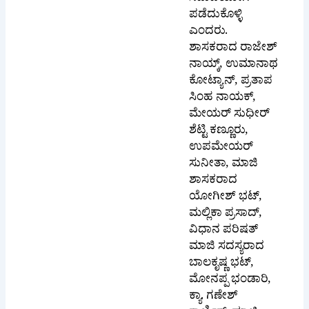
ಶಾಸಕರಾದ ರಾಜೇಶ್
ನಾಯ್ಕ್, ಉಮಾನಾಥ
ಕೋಟ್ಯಾನ್, ಪ್ರತಾಪ
ಸಿಂಹ ನಾಯಕ್,
ಮೇಯರ್ ಸುಧೀರ್
ಶೆಟ್ಟಿ ಕಣ್ಣೂರು,
ಉಪಮೇಯರ್
ಸುನೀತಾ, ಮಾಜಿ
ಶಾಸಕರಾದ
ಯೋಗೀಶ್ ಭಟ್,
ಮಲ್ಲಿಕಾ ಪ್ರಸಾದ್,
ವಿಧಾನ ಪರಿಷತ್
ಮಾಜಿ ಸದಸ್ಯರಾದ
ಬಾಲಕೃಷ್ಣ ಭಟ್,
ಮೋನಪ್ಪ ಭಂಡಾರಿ,
ಕ್ಯಾ. ಗಣೇಶ್
ಕಾರ್ಣಿಕ್, ಮಾಜಿ
ಮೇಯರ್‌ಗಳಾದ