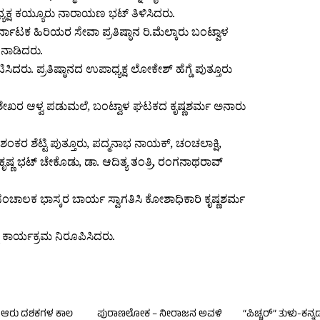
್ಯಕ್ಷ ಕಯ್ಯೂರು ನಾರಾಯಣ ಭಟ್ ತಿಳಿಸಿದರು.
ರ್ನಾಟಕ ಹಿರಿಯರ ಸೇವಾ ಪ್ರತಿಷ್ಠಾನ ರಿ.ಮೆಲ್ಕಾರು ಬಂಟ್ವಾಳ
ತನಾಡಿದರು.
ಿಸಿದರು. ಪ್ರತಿಷ್ಠಾನದ ಉಪಾಧ್ಯಕ್ಷ ಲೋಕೇಶ್ ಹೆಗ್ಡೆ ಪುತ್ತೂರು
.
್ರಶೇಖರ ಆಳ್ವ ಪಡುಮಲೆ, ಬಂಟ್ವಾಳ ಘಟಕದ ಕೃಷ್ಣಶರ್ಮ ಅನಾರು
ಶಂಕರ ಶೆಟ್ಟಿ ಪುತ್ತೂರು, ಪದ್ಮನಾಭ ನಾಯಕ್, ಚಂಚಲಾಕ್ಷಿ,
ಕೃಷ್ಣ ಭಟ್ ಚೇಕೊಡು, ಡಾ. ಆದಿತ್ಯ ತಂತ್ರಿ, ರಂಗನಾಥರಾವ್
 ಸಂಚಾಲಕ ಭಾಸ್ಕರ ಬಾರ್ಯ ಸ್ವಾಗತಿಸಿ ಕೋಶಾಧಿಕಾರಿ ಕೃಷ್ಣಶರ್ಮ
ೆ ಕಾರ್ಯಕ್ರಮ ನಿರೂಪಿಸಿದರು.
 ಆರು ದಶಕಗಳ ಕಾಲ
ಪುರಾಣಲೋಕ – ನೀರಾಜನ ಅವಳಿ
“ಪಿಚ್ಚರ್” ತುಳು-ಕನ್