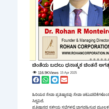
ಚಿಂತೆಯ ಬದಲು ಧನಾತ್ಮಕ ಚಿಂತನೆ ಅಗ
116.9K
Views
15 Apr 2025
ಹಿರಿಯರ ಸೇವಾ ಪ್ರತಿಷ್ಠಾನವು ಸೇವಾ ಚಟುವಟಿಕೆಗಳೊಂದಿ
ಸಿದ್ದವಿದೆ.
ಪ್ರತಿಷ್ಠಾನದ ಸ್ಥಳೀಯ ಸಭೆಗಳಲ್ಲಿ ಭಾಗವಹಿಸುವ ಮೂಲಕ