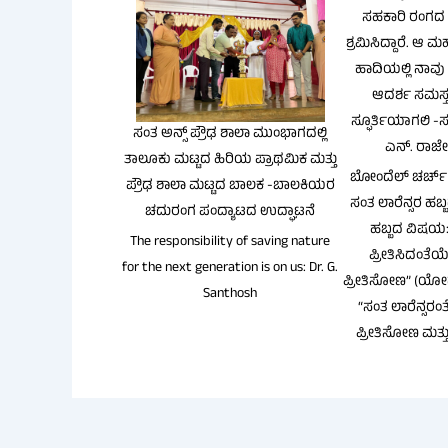
ಸಹಕಾರಿ ರಂಗದ ಸ
ಶ್ರಮಿಸಿದ್ದಾರೆ. ಆ
ಹಾದಿಯಲ್ಲಿ ನಾ
ಆದರ್ಶ ಸಮಸ್ತ ಸಹ
ಸ್ಫೂರ್ತಿಯಾಗಲಿ -
ಸಂತ ಅನ್ಸ್ ಪ್ರೌಢ ಶಾಲಾ ಮುಂಭಾಗದಲ್ಲಿ
ಎನ್. ರಾಜೇ
ತಾಲೂಕು ಮಟ್ಟದ ಹಿರಿಯ ಪ್ರಾಥಮಿಕ ಮತ್ತು
ಬೋಂದೆಲ್ ಚರ್ಚ್ ಮತ್ತ
ಪ್ರೌಢ ಶಾಲಾ ಮಟ್ಟದ ಬಾಲಕ -ಬಾಲಕಿಯರ
ಸಂತ ಲಾರೆನ್ಸರ ಹಬ
ಚದುರಂಗ ಪಂದ್ಯಾಟದ ಉದ್ಘಾಟನೆ
ಹಬ್ಬದ ವಿಷಯ: 
The responsibility of saving nature
ಪ್ರೀತಿಸಿದಂತೆಯ
for the next generation is on us: Dr. G.
ಪ್ರೀತಿಸೋಣ” (ಯೋಹ
Santhosh
“ಸಂತ ಲಾರೆನ್ಸರಂ
ಪ್ರೀತಿಸೋಣ ಮತ್