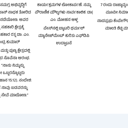
ಮಗ್ರ ಅಭಿವೃದ್ಧಿಗೆ
ಕಾರ್ಯಕ್ರಮಗಳ ಲೋಕಾರ್ಪಣೆ. ನಮ್ಮ
7 ರಂದು ರಾಜ್ಯಾದ್ಯಂ
 ಮಹಾನ್ ಸಾಧಕ ತೋರಿದ
ಪೌರಾಣಿಕ ಮೌಲ್ಯಗಳು ಸಾರ್ವಕಾಲಿಕ: ಡಾ|
ಮೂವೀ ನಿರ್ಮ
ವು ನಡೆಯೋಣ. ಅವರ
ಎಂ. ಮೋಹನ ಆಳ್ವ
ನಾಡಪ್ರಭು ಕೆಂಪೇಗೌಡ ರ
ಕಾರಿ ಕ್ಷೇತ್ರಕ್ಕೆ
ಪೇಸ್‌ನಲ್ಲಿ ಬ್ಯಾಟರಿ ಥರ್ಮಲ್
ಮಾಲತಿ ಶೆಟ್ಟಿ 
ಸಹಕಾರ ರತ್ನ ಡಾ. ಎಂ.
ಮ್ಯಾನೇಜ್‌ಮೆಂಟ್ ಕುರಿತು ಎಫ್‌ಡಿಪಿ
ಂದ್ರ ಕುಮಾರ್
ಉದ್ಘಾಟನೆ
ು ಪುಣ್ಯ ಕ್ಷೇತ್ರದಲ್ಲಿ
್ಬದ ನೊವೆನಾ ಆರಂಭ.
“ನಾನು ನಿಮ್ಮನ್ನು
ೇ ಒಬ್ಬರನ್ನೊಬ್ಬರು
ಾನ 15:12). ಸಂದೇಶ:
ತೆ ನಾವು ಬಡವರನ್ನು
ತು ಸೇವೆ ಮಾಡೋಣ.”