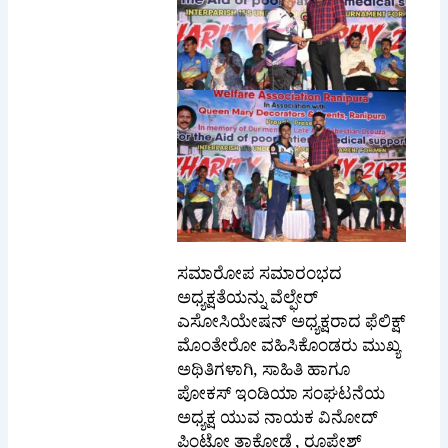
ಸಮಾರೋಪ ಸಮಾರಂಭದ
ಅಧ್ಯಕ್ಷತೆಯನ್ನು ವೆಲ್ಫೇರ್
ಎಸೋಸಿಯೇಷನ್ ಅಧ್ಯಕ್ಷರಾದ ಫೆಲಿಕ್ಷ್
ಮೊಂತೇರೋ ವಹಿಸಿಕೊಂಡರು ಮುಖ್ಯ
ಅಥಿತಿಗಳಾಗಿ, ಸಾಹಿತಿ ಹಾಗೂ
ಪೋಕಸ್ ಇಂಡಿಯಾ ಸಂಘಟನೆಯ
ಅಧ್ಯಕ್ಷ ಯುವ ನಾಯಕ ವಿನೋದ್
ಪಿಂಟೋ ತಾಕೋಡೆ , ರೂಪೇಶ್
ನಿಲಿಮಾ ದಂಪತಿಗಳು ರಾಣಿಪುರ,