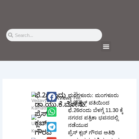
Skip
to
content
Search
Search
Menu
25
ಫೆ.26ರಂದು
ಮಂಗಳೂರು: ಮಂಗಳೂರು
104.6K
Views
Feb
2025
ಪ್ರೆಸ್ ಕ್ಲಬ್ ವತಿಯಿಂದ
ಡಾ.ಯು.ಕೆ.ಮೋನು.
ಫೆ.26ರಂದು ಬೆಳಗ್ಗೆ 11.30 ಕ್ಕೆ
ಪ್ರೆಸ್
ನಗರದ ಪತ್ರಿಕಾ ಭವನದಲ್ಲಿ
ಕ್ಲಬ್
ನಡೆಯುವ
ಗೌರವ
ಪ್ರೆಸ್ ಕ್ಲಬ್ ಗೌರವ ಅತಿಥಿ