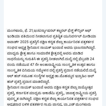
ಮಂಗಳೂರು, ಫೆ. 21,ಇಂಟರ್ನ್ಯಾಷನಲ್ ಕಲ್ಚರಲ್ ಫೆಸ್ಟ್ ಕೌನ್ಸಿಲ್ ಆಫ್
ಇಂಡಿಯಾ ವತಿಯಿಂದ ನೀಡಲಾಗುವ ಪ್ರತಿಷ್ಠಿತ ಯುನಿವರ್ಸಲ್ ಮೀಡಿಯಾ
ಅವಾರ್ಡ್ 2025 ಪ್ರಶಸ್ತಿಗೆ ದಕ್ಷಿಣ ಕನ್ನಡ ಜಿಲ್ಲಾ ಕಾರ್ಯನಿರತ ಪತ್ರಕರ್ತರ
ಸಂಘದ ಅಧ್ಯಕ್ಷ ಶ್ರೀನಿವಾಸ ನಾಯಕ್ ಇಂದಾಜೆ ಅವರು ಭಾಜನರಾಗಿದ್ದಾರೆ.
ಮಾಧ್ಯಮ ಕ್ಷೇತ್ರ ಹಾಗೂ ಸಾಮಾಜಿಕ ಕ್ಷೇತ್ರದಲ್ಲಿ ಅವರು ಮಾಡಿದ
ಸಾಧನೆಯನ್ನು ಗುರುತಿಸಿ ಈ ಪ್ರಶಸ್ತಿ ನೀಡಲಾಗಿದೆ.ದುಬೈ ನಲ್ಲಿ ಫೆಬ್ರವರಿ 24
ರಂದು ನಡೆಯುವ 47 ನೇ ಅಂತಾರಾಷ್ಟ್ರೀಯ ಸಾಂಸ್ಕೃತಿಕ ಉತ್ಸವ ಹಾಗೂ
ಸಾಂಸ್ಕೃತಿಕ ವಿನಿಮಯ ಸಮ್ಮೇಳನ ದಲ್ಲಿ ಪ್ರಶಸ್ತಿ ಪ್ರದಾನ ನಡೆಯಲಿದೆ.ದುಬೈ
ಆಲ್ ಹಜ್ ಸಮೂಹ ಸಂಸ್ಥೆಗಳ ಅಧ್ಯಕ್ಷ ಡಾ.ಮೊಹಮ್ಮದ ಇಬ್ರಾಹಿಂ ಅಲ್
ಹಜ್ ಪ್ರಶಸ್ತಿ ಪ್ರದಾನ ಮಾಡಲಿದ್ದಾರೆ.
ಶ್ರೀನಿವಾಸ ನಾಯಕ್ ಇಂದಾಜೆ ಅವರು ದಕ್ಷಿಣ ಕನ್ನಡ ಜಿಲ್ಲಾ ರಾಜ್ಯೋತ್ಸವ
ಪ್ರಶಸ್ತಿ, ಕರ್ನಾಟಕ ಮಾಧ್ಯಮ ಅಕಾಡೆಮಿ ಪ್ರಶಸ್ತಿ,, ಚಾಣಕ್ಯ ರಾಷ್ಟ್ರೀಯ ಪ್ರಶಸ್ತಿ
ಪುರಸ್ಕೃತ ರಾಗಿದ್ದಾರೆ. ದಕ್ಷಿಣ ಕನ್ನಡ ಜಿಲ್ಲಾ ಕಾರ್ಯನಿರತ ಪತ್ರಕರ್ತರ ಸಂಘದ
ಅಧ್ಯಕ್ಷರಾದ ಬಳಿಕ ಪತ್ರಕರ್ತರ ಗ್ರಾಮ ವಾಸ್ತವ್ಯ, ಬ್ರ್ಯಾಂಡ್ ಮಂಗಳೂರು