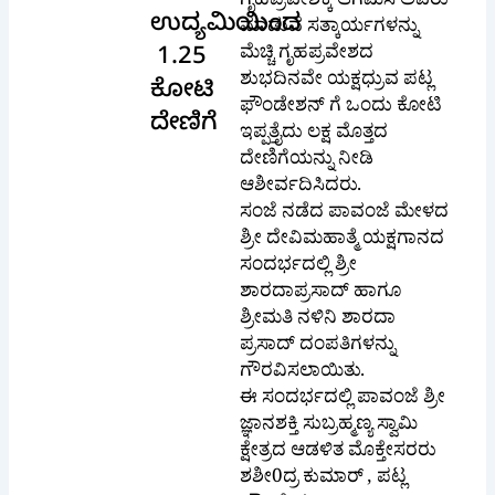
ಗೃಹಪ್ರವೇಶಕ್ಕೆ ಆಗಮಿಸಿ ಅವರು
ಉದ್ಯಮಿಯಿಂದ
ಮಾಡುವ ಸತ್ಕಾರ್ಯಗಳನ್ನು
ಮೆಚ್ಚಿ ಗೃಹಪ್ರವೇಶದ
1.25
ಶುಭದಿನವೇ ಯಕ್ಷಧ್ರುವ ಪಟ್ಲ
ಕೋಟಿ
ಫೌಂಡೇಶನ್ ಗೆ ಒಂದು ಕೋಟಿ
ದೇಣಿಗೆ
ಇಪ್ಪತ್ತೈದು ಲಕ್ಷ ಮೊತ್ತದ
ದೇಣಿಗೆಯನ್ನು ನೀಡಿ
ಆಶೀರ್ವದಿಸಿದರು.
ಸಂಜೆ ನಡೆದ ಪಾವಂಜೆ ಮೇಳದ
ಶ್ರೀ ದೇವಿಮಹಾತ್ಮೆ ಯಕ್ಷಗಾನದ
ಸಂದರ್ಭದಲ್ಲಿ ಶ್ರೀ
ಶಾರದಾಪ್ರಸಾದ್ ಹಾಗೂ
ಶ್ರೀಮತಿ ನಳಿನಿ ಶಾರದಾ
ಪ್ರಸಾದ್ ದಂಪತಿಗಳನ್ನು
ಗೌರವಿಸಲಾಯಿತು.
ಈ ಸಂದರ್ಭದಲ್ಲಿ ಪಾವಂಜೆ ಶ್ರೀ
ಜ್ಞಾನಶಕ್ತಿ ಸುಬ್ರಹ್ಮಣ್ಯ ಸ್ವಾಮಿ
ಕ್ಷೇತ್ರದ ಆಡಳಿತ ಮೊಕ್ತೇಸರರು
ಶಶೀ0ದ್ರ ಕುಮಾರ್ , ಪಟ್ಲ