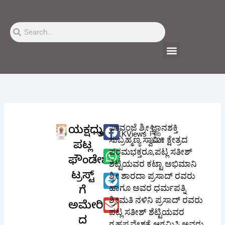
Skip
to
Search
Search
content
Menu
ಪಾವಂಜೆ ಶ್ರೀ ಜ್ಞಾನಶಕ್ತಿ
4
ಯಕ್ಷಧ್ರುವ
97.1K
Views
Feb
ಸುಬ್ರಹ್ಮಣ್ಯ ಸ್ವಾಮೀ ಕ್ಷೇತ್ರದ
2025
ಪಟ್ಲ
ಪರಮಭಕ್ತರೂ,ಪಟ್ಲ ಸತೀಶ್
ಫೌಂಡೇಶನ್
ಶೆಟ್ಟಿಯವರ ಕಟ್ಟಾ ಅಭಿಮಾನಿ
ಟ್ರಸ್ಟ್
ಶ್ರೀ ಶಾರದಾ ಪ್ರಸಾದ್ ರವರು
ಹಾಗೂ ಅವರ ಧರ್ಮಪತ್ನಿ
ಗೆ
ಶ್ರೀಮತಿ ನಳಿನಿ ಪ್ರಸಾದ್ ರವರು
ಅಮೇರಿಕಾ
ಪಟ್ಲ ಸತೀಶ್ ಶೆಟ್ಟಿಯವರ
ದ