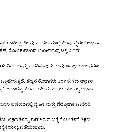
ಥತೆಯಾಗಿದ್ದು, ಕೆಲವು ಸಂದರ್ಭಗಳಲ್ಲಿ ಕೆಲವು ವೈರಲ್ ಅಥವಾ
ದರೂ ಸಹ, ಸೋಂಕುಗಳಿಂದ ಉಂಟಾಗುವುದಿಲ್ಲ ಎಂದು
್ ಕುರಿತು ವಿವರಗಳನ್ನು ಒದಗಿಸುವುದು, ಅವುಗಳ ಪ್ರಯೋಜನಗಳು,
.
 ಒತ್ತಿಹೇಳುತ್ತದೆ, ಹೆಚ್ಚಿನ ರೋಗಿಗಳು ತಿಂಗಳುಗಳು ಅಥವಾ
ಾರೆ. ಆದಾಗ್ಯೂ, ಕೆಲವರು ದೀರ್ಘಕಾಲದ ದೌರ್ಬಲ್ಯ ಅಥವಾ
ನು ಮರಳಿ ಪಡೆಯುವಲ್ಲಿ ದೈಹಿಕ ಮತ್ತು ಔದ್ಯೋಗಿಕ ಚಿಕಿತ್ಸೆಯ
 ಲಕ್ಷಣಗಳನ್ನು ಗುರುತಿಸುವ ಬಗ್ಗೆ ರೋಗಿಗಳಿಗೆ ಶಿಕ್ಷಣ
ರೈಕೆಯನ್ನು ಪಡೆಯುವುದು.