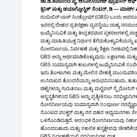
ಡಾ.ಡಿ.ಶಿವಾನಂದ ಪೈ, ಅಸೋಸಿಯೇಟ್ ಪ್ರೊಫೆಸರ್ ಆಫ್ ನ
ಕ್ಲಿನಿಕ್ ಮತ್ತು ಡಯಾಗ್ನೋಸ್ಟಿಕ್ ಸೆಂಟರ್, ಡಿ — ಮಾರ್
ಗುಯಿಲಿನ್-ಬಾರ್ ಸಿಂಡ್ರೋಮ್ (GBS) ಒಂದು ಅಪರೂಪ
ಇದರಲ್ಲಿ ದೇಹದ ಪ್ರತಿರಕ್ಷಣಾ ವ್ಯವಸ್ಥೆಯು ಬಾಹ್ಯ ನರಮ
ಜುಮ್ಮೆನಿಸುವಿಕೆ ಮತ್ತು ತೀವ್ರತರವಾದ ಪ್ರಕರಣಗಳಲ್ಲಿ 
ಮತ್ತು ಮಾಹಿತಿಯುಕ್ತ ನಿರ್ಧಾರ ತೆಗೆದುಕೊಳ್ಳುವಿಕೆಯನ್ನು ಖ
ರೋಗನಿರ್ಣಯ, ನಿರ್ವಹಣೆ ಮತ್ತು ಶಿಕ್ಷಣ ನೀಡುವಲ್ಲಿ ನಿರ್
GBS ಅನ್ನು ಅರ್ಥಮಾಡಿಕೊಳ್ಳುವುದು: ಲಕ್ಷಣಗಳು ಮತ
GBS ಸಾಮಾನ್ಯವಾಗಿ ಕಾಲುಗಳಲ್ಲಿ ಜುಮ್ಮೆನಿಸುವಿಕೆ ಸಂ
ಇದು ತೋಳುಗಳು ಮತ್ತು ಮೇಲಿನ ದೇಹಕ್ಕೆ ಮುಂದುವರಿಯ
ಉಸಿರಾಟದ ತೊಂದರೆಯನ್ನು ಅನುಭವಿಸಬಹುದು, ತುರ್ತು 
ಚಿಹ್ನೆಗಳನ್ನು ಗುರುತಿಸಲು ಮತ್ತು ಮಲ್ಟಿಪಲ್ ಸ್ಕ್ಲೆ
ಅಸ್ವಸ್ಥತೆಗಳಿಂದ GBS ಅನ್ನು ಪ್ರತ್ಯೇಕಿಸಲು ನರವಿಜ್ಞಾನಿಗ
ರೋಗನಿರ್ಣಯವು ಸಾಮಾನ್ಯವಾಗಿ ಸಂಪೂರ್ಣ ನರವೈಜ್ಞಾನಿಕ ಪ
ಸೊಂಟದ ಪಂಕ್ಚರ್ ಮತ್ತು ನರ ವಹನ ಅಧ್ಯಯನಗಳು ಸೇರ
ಒಳಗೊಂಡಿರುತ್ತದೆ. ಆರಂಭಿಕ ರೋಗನಿರ್ಣಯವು ನಿರ್ಣಾ
ಹೊಂದಬಹುದು ಮತ್ತು ಸಕಾಲಿಕ ಹಸ್ತಕ್ಷೇಪವು ಚೇತರಿಕೆ
GBS ನಿರ್ವಹಣೆಯಲ್ಲಿ ನರವಿಜ್ಞಾನಿಗಳ ಪಾತ್ರ