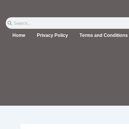
Skip
to
content
Search
Search
Home
Privacy Policy
Terms and Conditions