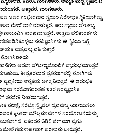
್ಯೂರಾಲಜಿ, ಕೆಎಂಸಿ,ಮಂಗಳೂರು. ಅಮೃತ ಮಲ್ಟಿ ಸ್ಪೆಷಾಲಿಟಿ
ಟ್ ಎದುರುಗಡೆ, ಅತ್ತಾವರ, ಮಂಗಳೂರು.
ದ ಆದರೆ ಗಂಭೀರವಾದ ಸ್ವಯಂ ನಿರೋಧಕ ಸ್ಥಿತಿಯಾಗಿದ್ದು,
ಂಡಲದ ಮೇಲೆ ದಾಳಿ ಮಾಡುತ್ತದೆ, ಇದು ಸ್ನಾಯು ದೌರ್ಬಲ್ಯ,
ಪಾರ್ಶ್ವವಾಯುವಿಗೆ ಕಾರಣವಾಗುತ್ತದೆ. ಉತ್ತಮ ಫಲಿತಾಂಶಗಳು
ಚಿತಪಡಿಸಿಕೊಳ್ಳಲು ನರವಿಜ್ಞಾನಿಗಳು ಈ ಸ್ಥಿತಿಯ ಬಗ್ಗೆ
ಣಾಯಕ ಪಾತ್ರವನ್ನು ವಹಿಸುತ್ತಾರೆ.
್ತು ರೋಗನಿರ್ಣಯ
ವೇದನೆಗಳು ಅಥವಾ ದೌರ್ಬಲ್ಯದೊಂದಿಗೆ ಪ್ರಾರಂಭವಾಗುತ್ತದೆ,
ಬಹುದು. ತೀವ್ರತರವಾದ ಪ್ರಕರಣಗಳಲ್ಲಿ, ರೋಗಿಗಳು
ವೈದ್ಯಕೀಯ ಆರೈಕೆಯ ಅಗತ್ಯವಿರುತ್ತದೆ. ಈ ಆರಂಭಿಕ
ರೋಸಿಸ್ ಅಥವಾ ನರರೋಗದಂತಹ ಇತರ ನರವೈಜ್ಞಾನಿಕ
ಳಿಗೆ ತರಬೇತಿ ನೀಡಲಾಗುತ್ತದೆ.
ರೀಕ್ಷೆ, ಸೆರೆಬ್ರೊಸ್ಪೈನಲ್ ದ್ರವವನ್ನು ನಿರ್ಣಯಿಸಲು
ಿದಂತೆ ಕ್ಲಿನಿಕಲ್ ಮೌಲ್ಯಮಾಪನಗಳ ಸಂಯೋಜನೆಯನ್ನು
ಯಕವಾಗಿದೆ, ಏಕೆಂದರೆ GBS ವೇಗವಾಗಿ ಪ್ರಗತಿ
ಯ ಮೇಲೆ ಗಮನಾರ್ಹವಾಗಿ ಪರಿಣಾಮ ಬೀರುತ್ತದೆ.