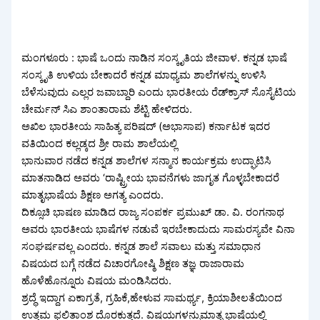
ಮಂಗಳೂರು : ಭಾಷೆ ಒಂದು ನಾಡಿನ ಸಂಸ್ಕೃತಿಯ ಜೀವಾಳ. ಕನ್ನಡ ಭಾಷೆ
ಸಂಸ್ಕೃತಿ ಉಳಿಯ ಬೇಕಾದರೆ ಕನ್ನಡ ಮಾಧ್ಯಮ ಶಾಲೆಗಳನ್ನು ಉಳಿಸಿ
ಬೆಳೆಸುವುದು ಎಲ್ಲರ ಜವಾಬ್ದಾರಿ ಎಂದು ಭಾರತೀಯ ರೆಡ್‌ಕ್ರಾಸ್ ಸೊಸೈಟಿಯ
ಚೇರ್ಮನ್ ಸಿಎ ಶಾಂತಾರಾಮ ಶೆಟ್ಟಿ ಹೇಳಿದರು.
ಅಖಿಲ ಭಾರತೀಯ ಸಾಹಿತ್ಯ ಪರಿಷದ್ (ಅಭಾಸಾಪ) ಕರ್ನಾಟಕ ಇದರ
ವತಿಯಿಂದ ಕಲ್ಲಡ್ಕದ ಶ್ರೀ ರಾಮ ಶಾಲೆಯಲ್ಲಿ
ಭಾನುವಾರ ನಡೆದ ಕನ್ನಡ ಶಾಲೆಗಳ ಸನ್ಮಾನ ಕಾರ್ಯಕ್ರಮ ಉದ್ಘಾಟಿಸಿ
ಮಾತನಾಡಿದ ಅವರು ‘ರಾಷ್ಟ್ರೀಯ ಭಾವನೆಗಳು ಜಾಗೃತ ಗೊಳ್ಳಬೇಕಾದರೆ
ಮಾತೃಭಾಷೆಯ ಶಿಕ್ಷಣ ಅಗತ್ಯ ಎಂದರು.
ದಿಕ್ಸೂಚಿ ಭಾಷಣ ಮಾಡಿದ ರಾಜ್ಯ ಸಂಪರ್ಕ ಪ್ರಮುಖ್ ಡಾ. ವಿ. ರಂಗನಾಥ
ಅವರು ಭಾರತೀಯ ಭಾಷೆಗಳ ನಡುವೆ ಇರಬೇಕಾದುದು ಸಾಮರಸ್ಯವೇ ವಿನಾ
ಸಂಘರ್ಷವಲ್ಲ ಎಂದರು. ಕನ್ನಡ ಶಾಲೆ ಸವಾಲು ಮತ್ತು ಸಮಾಧಾನ
ವಿಷಯದ ಬಗ್ಗೆ ನಡೆದ ವಿಚಾರಗೋಷ್ಠಿ ಶಿಕ್ಷಣ ತಜ್ಞ ರಾಜಾರಾಮ
ಹೊಳೆಹೊನ್ನೂರು ವಿಷಯ ಮಂಡಿಸಿದರು.
ಶ್ರದ್ಧೆ ಇದ್ದಾಗ ಏಕಾಗ್ರತೆ, ಗ್ರಹಿಕೆ,ಹೇಳುವ ಸಾಮರ್ಥ್ಯ, ಕ್ರಿಯಾಶೀಲತೆಯಿಂದ
ಉತ್ತಮ ಫಲಿತಾಂಶ ದೊರಕುತ್ತದೆ. ವಿಷಯಗಳನ್ನುಮಾತೃ ಭಾಷೆಯಲ್ಲಿ