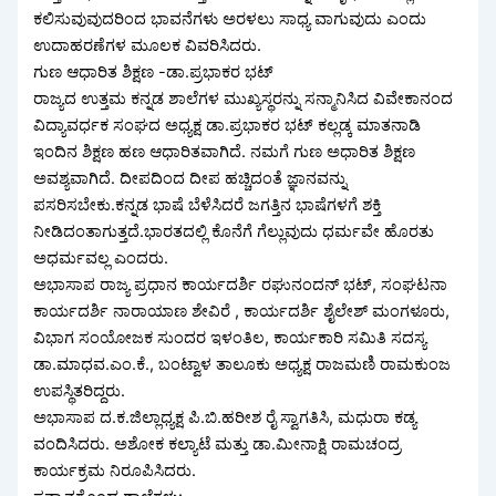
ಕಲಿಸುವುವುದರಿಂದ ಭಾವನೆಗಳು ಅರಳಲು ಸಾಧ್ಯ ವಾಗುವುದು ಎಂದು
ಉದಾಹರಣೆಗಳ ಮೂಲಕ ವಿವರಿಸಿದರು.
ಗುಣ ಆಧಾರಿತ ಶಿಕ್ಷಣ -ಡಾ.ಪ್ರಭಾಕರ ಭಟ್
ರಾಜ್ಯದ ಉತ್ತಮ ಕನ್ನಡ ಶಾಲೆಗಳ ಮುಖ್ಯಸ್ಥರನ್ನು ಸನ್ಮಾನಿಸಿದ ವಿವೇಕಾನಂದ
ವಿದ್ಯಾವರ್ಧಕ ಸಂಘದ ಅಧ್ಯಕ್ಷ ಡಾ.ಪ್ರಭಾಕರ ಭಟ್ ಕಲ್ಲಡ್ಕ ಮಾತನಾಡಿ
ಇಂದಿನ ಶಿಕ್ಷಣ ಹಣ ಆಧಾರಿತವಾಗಿದೆ. ನಮಗೆ ಗುಣ ಅಧಾರಿತ ಶಿಕ್ಷಣ
ಅವಶ್ಯವಾಗಿದೆ. ದೀಪದಿಂದ ದೀಪ ಹಚ್ಚಿದಂತೆ ಜ್ಞಾನವನ್ನು
ಪಸರಿಸಬೇಕು.ಕನ್ನಡ ಭಾಷೆ ಬೆಳೆಸಿದರೆ ಜಗತ್ತಿನ ಭಾಷೆಗಳಗೆ ಶಕ್ತಿ
ನೀಡಿದಂತಾಗುತ್ತದೆ.ಭಾರತದಲ್ಲಿ ಕೊನೆಗೆ ಗೆಲ್ಲುವುದು ಧರ್ಮವೇ ಹೊರತು
ಅಧರ್ಮವಲ್ಲ ಎಂದರು.
ಅಭಾಸಾಪ ರಾಜ್ಯ ಪ್ರಧಾನ ಕಾರ್ಯದರ್ಶಿ ರಘುನಂದನ್ ಭಟ್, ಸಂಘಟನಾ
ಕಾರ್ಯದರ್ಶಿ ನಾರಾಯಾಣ ಶೇವಿರೆ , ಕಾರ್ಯದರ್ಶಿ ಶೈಲೇಶ್ ಮಂಗಳೂರು,
ವಿಭಾಗ ಸಂಯೋಜಕ ಸುಂದರ ಇಳಂತಿಲ, ಕಾರ್ಯಕಾರಿ ಸಮಿತಿ ಸದಸ್ಯ
ಡಾ.ಮಾಧವ.ಎಂ.ಕೆ., ಬಂಟ್ವಾಳ ತಾಲೂಕು ಅಧ್ಯಕ್ಷ ರಾಜಮಣಿ ರಾಮಕುಂಜ
ಉಪಸ್ಥಿತರಿದ್ದರು.
ಅಭಾಸಾಪ ದ.ಕ.ಜಿಲ್ಲಾಧ್ಯಕ್ಷ ಪಿ.ಬಿ.ಹರೀಶ ರೈ ಸ್ವಾಗತಿಸಿ, ಮಧುರಾ ಕಡ್ಯ
ವಂದಿಸಿದರು. ಅಶೋಕ ಕಲ್ಯಾಟೆ ಮತ್ತು ಡಾ.ಮೀನಾಕ್ಷಿ ರಾಮಚಂದ್ರ
ಕಾರ್ಯಕ್ರಮ ನಿರೂಪಿಸಿದರು.