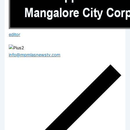
editor
info@mpmlasnewstv.com