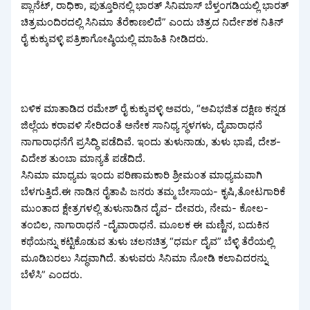
ಪ್ಲಾನೆಟ್, ರಾಧಿಕಾ, ಪುತ್ತೂರಿನಲ್ಲಿ ಭಾರತ್ ಸಿನಿಮಾಸ್ ಬೆಳ್ತಂಗಡಿಯಲ್ಲಿ ಭಾರತ್
ಚಿತ್ರಮಂದಿರದಲ್ಲಿ ಸಿನಿಮಾ ತೆರೆಕಾಣಲಿದೆ” ಎಂದು ಚಿತ್ರದ ನಿರ್ದೇಶಕ ನಿತಿನ್
ರೈ ಕುಕ್ಕುವಳ್ಳಿ ಪತ್ರಿಕಾಗೋಷ್ಠಿಯಲ್ಲಿ ಮಾಹಿತಿ ನೀಡಿದರು.
ಬಳಿಕ ಮಾತಾಡಿದ ರಮೇಶ್ ರೈ ಕುಕ್ಕುವಳ್ಳಿ ಅವರು, “ಅವಿಭಜಿತ ದಕ್ಷಿಣ ಕನ್ನಡ
ಜಿಲ್ಲೆಯ ಕರಾವಳಿ ಸೇರಿದಂತೆ ಅನೇಕ ಸಾನಿಧ್ಯ ಸ್ಥಳಗಳು, ದೈವಾರಾಧನೆ
ನಾಗಾರಾಧನೆಗೆ ಪ್ರಸಿದ್ಧಿ ಪಡೆದಿವೆ. ಇಂದು ತುಳುನಾಡು, ತುಳು ಭಾಷೆ, ದೇಶ-
ವಿದೇಶ ತುಂಬಾ ಮಾನ್ಯತೆ ಪಡೆದಿದೆ.
ಸಿನಿಮಾ ಮಾಧ್ಯಮ ಇಂದು ಪರಿಣಾಮಕಾರಿ ಶ್ರೀಮಂತ ಮಾಧ್ಯಮವಾಗಿ
ಬೆಳಗುತ್ತಿದೆ.ಈ ನಾಡಿನ ರೈತಾಪಿ ಜನರು ತಮ್ಮ ಬೇಸಾಯ- ಕೃಷಿ,ತೋಟಗಾರಿಕೆ
ಮುಂತಾದ ಕ್ಷೇತ್ರಗಳಲ್ಲಿ ತುಳುನಾಡಿನ ದೈವ- ದೇವರು, ನೇಮ- ಕೋಲ-
ತಂಬಿಲ, ನಾಗಾರಾಧನೆ -ದೈವಾರಾಧನೆ. ಮೂಲಕ ಈ ಮಣ್ಣಿನ, ಬದುಕಿನ
ಕಥೆಯನ್ನು ಕಟ್ಟಿಕೊಡುವ ತುಳು ಚಲನಚಿತ್ರ “ಧರ್ಮ ದೈವ” ಬೆಳ್ಳಿ ತೆರೆಯಲ್ಲಿ
ಮೂಡಿಬರಲು ಸಿದ್ಧವಾಗಿದೆ. ತುಳುವರು ಸಿನಿಮಾ ನೋಡಿ ಕಲಾವಿದರನ್ನು
ಬೆಳೆಸಿ” ಎಂದರು.