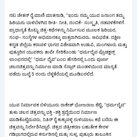
ನಟ ಚೇತನ್ ರೈ ಮಾಣಿ ಮಾತನಾಡಿ, “ಇಂದು ನಮ್ಮ ಯುವ ಜನಾಂಗ ತಮ್ಮ
ಹಿರಿಯರು ಬಾಳಿಬೆಳಗಿದ ರೀತಿ- ನೀತಿ, ನಂಬಿಕೆ- ಸಂಸ್ಕೃತಿ, ನಡವಳಿಕೆಗಳಿಗೆ
ಪ್ರಾಧಾನ್ಯತೆ ಕೊಟ್ಟು ಚಿತ್ರ-ಕಥೆಗಳನ್ನು ನಿರ್ಮಿಸುವ ಮೂಲಕ ಹಿರಿಯರ,
ಸಂಘ- ಸಂಸ್ಥೆಗಳ ಅಭಿಮಾನಕ್ಕೂ ಪಾತ್ರರಾಗಿರುವರು. ಅವಿಭಜಿತ. ದಕ್ಷಿಣ
ಕನ್ನಡ ಜಿಲ್ಲೆಯ ಕರಾವಳಿ ಭಾಗದ ವಿಶೇಷವಾಗಿ ಉಡುಪಿ, ಮಂಗಳೂರು ಮತ್ತು
ಪುತ್ತೂರಿನ ಯುವಕರು ತಾವೇ ಸೇರಿಕೊಂಡು “ಧರ್ಮದೈವ ಪ್ರೊಡಕ್ಷನ್ಸ್
ಲಾಂಛನದಲ್ಲಿ” “ಧರ್ಮ ದೈವ”ಎಂಬ ಹೆಸರಿನಲ್ಲಿ ಒಂದು ಪೂರ್ಣ
ಚಲನಚಿತ್ರವನ್ನು ನಿರ್ಮಾಣ ಮಾಡಿ ಸೆನ್ಸಾರ್ ಮಂಡಳಿಯಿಂದ ಮಾನ್ಯತೆ
ಪಡೆದು ಜುಲೈ 5 ರಂದು ಬೆಳ್ಳಿತೆರೆಯಲ್ಲಿ ಮೂಡಿಬರಲಿದೆ.
ಯುವ ನಿರ್ಮಾಪಕ ಬಿಳಿಯೂರು ರಾಕೇಶ್ ಭೋಜರಾಜ ಶೆಟ್ಟಿ, “ಧರ್ಮದೈವ”
ತುಳು ಚಲನ ಚಿತ್ರವನ್ನು ಭಕ್ತಿ -ಶಕ್ತಿ ಶ್ರದ್ಧೆಯಿಂದ ನಿರ್ಮಾಣ
ಮಾಡಿಕೊಟ್ಟಿರುವರು, ನಿತಿನ್ ರೈ ಕುಕ್ಕುವಳ್ಳಿ ನುಳಿಯಾಲು ಕಥೆ ಬರೆದು ಈ
ಚಿತ್ರವನ್ನು ನಿರ್ದೇಶಿಸಿದ್ದಾರೆ. ಚಿತ್ರದ ಚಿತ್ರೀಕರಣ ಬಹುತೇಕ ಕೇರಳ
ಗಡಿಭಾಗದಲ್ಲಿರುವ ಕರ್ನುರಿನಲ್ಲಿ ಮತ್ತು ಸುಳ್ಯ, ಪುತ್ತೂರು ತಾಲೂಕಿನ