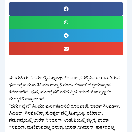
ಮಂಗಳೂರು: “ಧರ್ಮದೈವ ಪ್ರೊಡಕ್ಷನ್ ಲಾಂಛನದಲ್ಲಿ ನಿರ್ಮಾಣವಾಗಿರುವ
ಧರ್ಮದೈವ ತುಳು ಸಿನಿಮಾ ಜುಲೈ 5 ರಂದು ಕರಾವಳಿ ಜಿಲ್ಲೆಯಾದ್ಯಂತ
ತೆರೆಕಾಣಲಿದೆ. ಪುಣೆ, ಮುಂಬೈನಲ್ಲಿನಡೆದ ಪ್ರೀಮಿಯರ್ ಶೋ ಪ್ರೇಕ್ಷಕರ
ಮೆಚ್ಚುಗೆಗೆ ಪಾತ್ರವಾಗಿದೆ.
“ಧರ್ಮ ದೈವ” ಸಿನಿಮಾ ಮಂಗಳೂರಿನಲ್ಲಿ ರೂಪವಾಣಿ, ಭಾರತ್ ಸಿನಿಮಾಸ್,
ಪಿವಿಆರ್, ಸಿನಿಪೊಲಿಸ್, ಸುರತ್ಕಲ್ ನಲ್ಲಿ ಸಿನಿಗ್ಯಾಲಕ್ಸಿ, ನಟರಾಜ್,
ಪಡುಬಿದ್ರೆಯಲ್ಲಿ ಭಾರತ್ ಸಿನಿಮಾಸ್, ಉಡುಪಿಯಲ್ಲಿ ಕಲ್ಪನ, ಭಾರತ್
ಸಿನಿಮಾಸ್, ಮಣಿಪಾಲದಲ್ಲಿ ಐನಾಕ್ಸ್, ಭಾರತ್ ಸಿನಿಮಾಸ್, ಕಾರ್ಕಳದಲ್ಲಿ