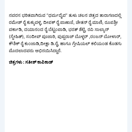
ನವರಸ ಭರಿತವಾಗಿರುವ “ಧರ್ಮದೈವ” ತುಳು ಚಲನ ಚಿತ್ರದ ತಾರಾಗಣದಲ್ಲಿ
ರಮೇಶ್ ರೈ ಕುಕ್ಕುವಳ್ಳಿ, ದೀಪಕ್ ರೈ ಪಾಣಾಜೆ, ಚೇತನ್ ರೈ ಮಾಣಿ, ರೂಪಶ್ರೀ
ವರ್ಕಾಡಿ, ದಯಾನಂದ ರೈ ಬೆಟ್ಟಂಪಾಡಿ, ಭರತ್ ಶೆಟ್ಟಿ, ರವಿ ಸಾಲ್ಯಾನ್
(ಸ್ನೇಹಿತ್), ಸಂದೀಪ್ ಪೂಜಾರಿ, ಪುಷ್ಪರಾಜ್ ಬೊಳ್ಳರ್ ,ರಂಜನ್ ಬೋಳಾರ್,
ಕೌಶಿಕ್ ರೈ ಕುಂಜಾಡಿ,ದೀಕ್ಷಾ ಡಿ.ರೈ, ಹಾಗೂ ಗ್ರೇಷಿಯಲ್ ಕಲಿಯಂಡ ಕೊಡಗು
ಮೊದಲಾದವರು ಅಭಿನಯಿಸಿದ್ದಾರೆ.
ಚಿತ್ರಗಳು : ಸತೀಶ್ ಕಾಪಿಕಾಡ್